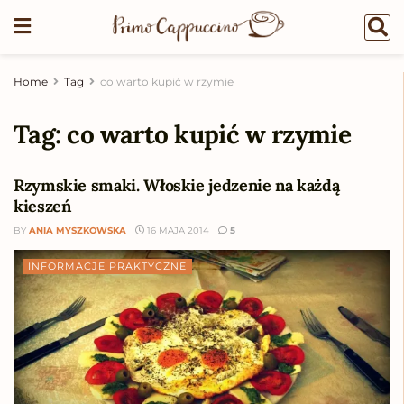
Home
Tag
co warto kupić w rzymie
Tag:
co warto kupić w rzymie
Rzymskie smaki. Włoskie jedzenie na każdą
kieszeń
BY
ANIA MYSZKOWSKA
16 MAJA 2014
5
INFORMACJE PRAKTYCZNE