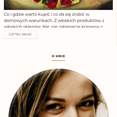
Co i gdzie warto kupić i co da się zrobić w
domowych warunkach. Z włoskich produktów, z
włoskich sklepów. Nie, nie zabierajcie konserw z
Polski! Jakiś czas temu zrobiło się na blogu bardzo
CZYTAJ DALEJ
rzymsko. W związku z akcją Rzym Bez Paniki,
pojawiło się też mnóstwo pytań. Nie
mogąc zostawić Was w potrzebie, spieszę na
O MNIE
ratunek! Dziś więc o tym, jak się wyżywić we
Włoszech. A jak ...