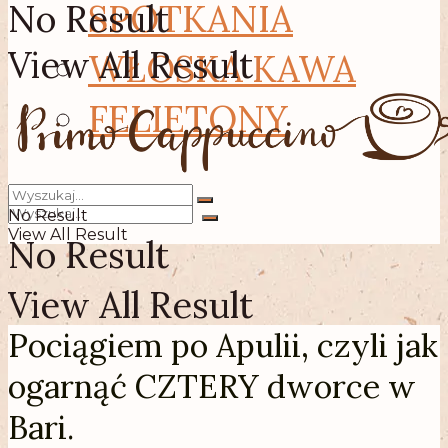
No Result
SPOTKANIA
View All Result
WŁOSKA KAWA
FELIETONY
No Result
View All Result
No Result
View All Result
Pociągiem po Apulii, czyli jak
ogarnąć CZTERY dworce w
Bari.