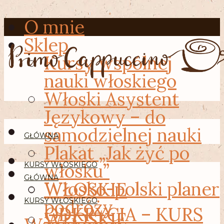
O mnie
Sklep
Kursy wspólnej
nauki włoskiego
Włoski Asystent
Językowy – do
samodzielnej nauki
GŁÓWNA
Plakat „Jak żyć po
włosku”
KURSY WŁOSKIEGO
GŁÓWNA
Włosko-polski planer
WŁOSKIE
podróży
KURSY WŁOSKIEGO
ODKRYCIA – KURS
WŁOSKIE