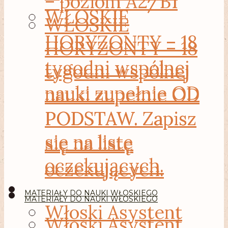
– poziom A2/B1
WŁOSKIE
WŁOSKIE
HORYZONTY – 18
HORYZONTY – 18
tygodni wspólnej
tygodni wspólnej
nauki zupełnie OD
nauki zupełnie OD
PODSTAW. Zapisz
PODSTAW. Zapisz
się na listę
się na listę
oczekujących.
oczekujących.
MATERIAŁY DO NAUKI WŁOSKIEGO
MATERIAŁY DO NAUKI WŁOSKIEGO
Włoski Asystent
Włoski Asystent