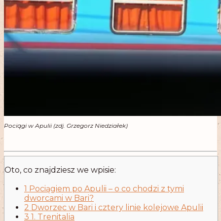
Pociągi w Apulii (zdj. Grzegorz Niedziałek)
.
Oto, co znajdziesz we wpisie:
1 Pociągiem po Apulii – o co chodzi z tymi
dworcami w Bari?
2 Dworzec w Bari i cztery linie kolejowe Apulii
3 1. Trenitalia