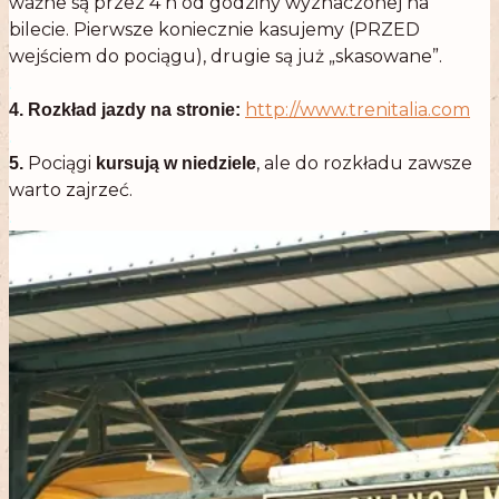
ważne są przez 4 h od godziny wyznaczonej na
bilecie. Pierwsze koniecznie kasujemy (PRZED
wejściem do pociągu), drugie są już „skasowane”.
.
http://www.trenitalia.com
4. Rozkład jazdy na stronie:
.
Pociągi
, ale do rozkładu zawsze
5.
kursują w niedziele
warto zajrzeć.
.