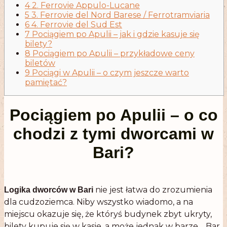
4 2. Ferrovie Appulo-Lucane
5 3. Ferrovie del Nord Barese / Ferrotramviaria
6 4. Ferrovie del Sud Est
7 Pociągiem po Apulii – jak i gdzie kasuje się
bilety?
8 Pociągiem po Apulii – przykładowe ceny
biletów
9 Pociągi w Apulii – o czym jeszcze warto
pamiętać?
Pociągiem po Apulii – o co
chodzi z tymi dworcami w
Bari?
.
nie jest łatwa do zrozumienia
Logika dworców w Bari
dla cudzoziemca. Niby wszystko wiadomo, a na
miejscu okazuje się, że któryś budynek zbyt ukryty,
bilety kupuje się w kasie, a może jednak w barze… Bar