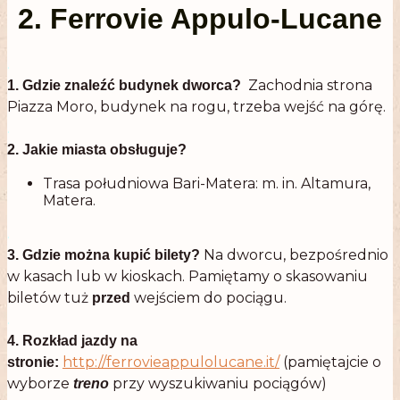
2. Ferrovie Appulo-Lucane
.
Zachodnia strona
1. Gdzie znaleźć budynek dworca?
Piazza Moro, budynek na rogu, trzeba wejść na górę.
.
2. Jakie miasta obsługuje?
Trasa południowa Bari-Matera: m. in. Altamura,
Matera.
.
Na dworcu, bezpośrednio
3. Gdzie można kupić bilety?
w kasach lub w kioskach. Pamiętamy o skasowaniu
biletów tuż
wejściem do pociągu.
przed
.
4. Rozkład jazdy na
http://ferrovieappulolucane.it/
(pamiętajcie o
stronie:
wyborze
przy wyszukiwaniu pociągów)
treno