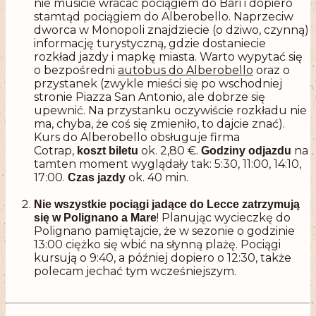
nie musicie wracać pociągiem do Bari i dopiero
stamtąd pociągiem do Alberobello. Naprzeciw
dworca w Monopoli znajdziecie (o dziwo, czynną)
informację turystyczną, gdzie dostaniecie
rozkład jazdy i mapkę miasta. Warto wypytać się
o bezpośredni
autobus do Alberobello
oraz o
przystanek (zwykle mieści się po wschodniej
stronie Piazza San Antonio, ale dobrze się
upewnić. Na przystanku oczywiście rozkładu nie
ma, chyba, że coś się zmieniło, to dajcie znać).
Kurs do Alberobello obsługuje firma
Cotrap,
ok. 2,80 €.
na
koszt biletu
Godziny odjazdu
tamten moment wyglądały tak: 5:30, 11:00, 14:10,
17:00.
ok. 40 min.
Czas jazdy
.
Nie wszystkie pociągi jadące do Lecce zatrzymują
! Planując wycieczkę do
się w Polignano a Mare
Polignano pamiętajcie, że w sezonie o godzinie
13:00 ciężko się wbić na słynną plażę. Pociągi
kursują o 9:40, a później dopiero o 12:30, także
polecam jechać tym wcześniejszym.
.