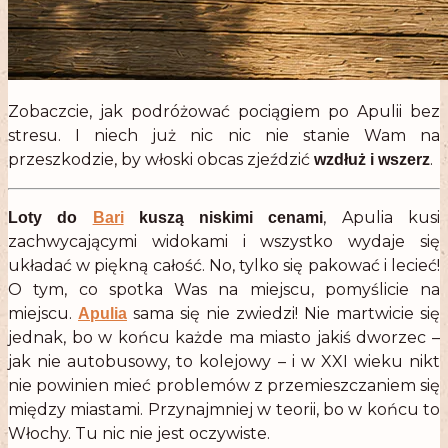
Zobaczcie, jak podróżować pociągiem po Apulii bez
stresu. I niech już nic nic nie stanie Wam na
przeszkodzie, by włoski obcas zjeździć
.
wzdłuż i wszerz
, Apulia kusi
Loty do
Bari
kuszą niskimi cenami
zachwycającymi widokami i wszystko wydaje się
układać w piękną całość. No, tylko się pakować i lecieć!
O tym, co spotka Was na miejscu, pomyślicie na
miejscu.
sama się nie zwiedzi! Nie martwicie się
Apulia
jednak, bo w końcu każde ma miasto jakiś dworzec –
jak nie autobusowy, to kolejowy – i w XXI wieku nikt
nie powinien mieć problemów z przemieszczaniem się
między miastami. Przynajmniej w teorii, bo w końcu to
Włochy. Tu nic nie jest oczywiste.