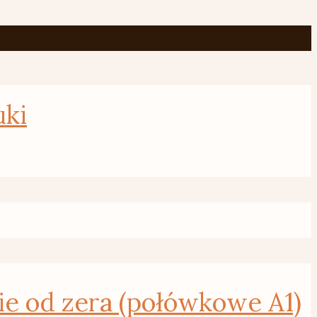
Cappuccino
uki
od zera (połówkowe A1)