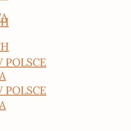
TA
CH
CH
W POLSCE
A
W POLSCE
A