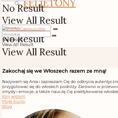
FELIETONY
No Result
View All Result
No Result
No Result
View All Result
View All Result
Zakochaj się we Włoszech razem ze mną!
Nazywam się Ania i zapraszam Cię do odkrycia autentycznej
przygotować się do włoskich podróży. Zarówno w przewodn
zmysły i emocje, a także nauczę Cię praktykowania włoskie
Kim jestem
Moje kursy
Blog