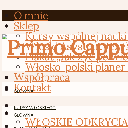
O mnie
Sklep
Kursy wspólnej nauki
Włoski Asystent Języ
Plakat „Jak żyć po wł
Włosko-polski planer
Współpraca
Kontakt
GŁÓWNA
KURSY WŁOSKIEGO
GŁÓWNA
WŁOSKIE ODKRYCIA –