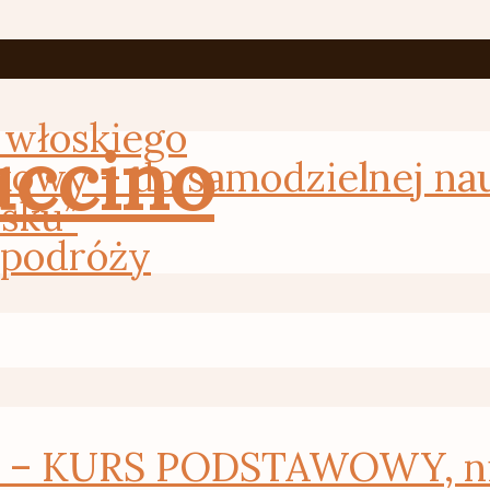
 włoskiego
Primo 
kowy – do samodzielnej na
osku”
 podróży
 KURS PODSTAWOWY, nie 