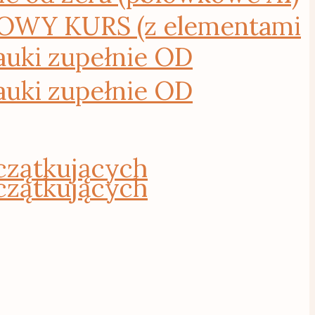
WY KURS (z elementami
uki zupełnie OD
uki zupełnie OD
czątkujących
czątkujących