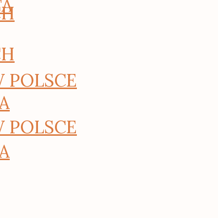
TA
CH
CH
W POLSCE
A
W POLSCE
A