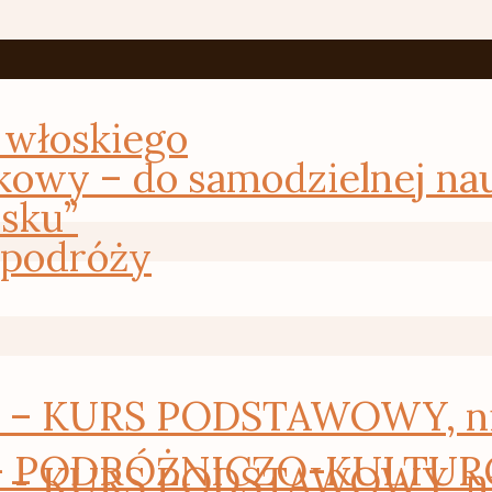
 włoskiego
kowy – do samodzielnej na
osku”
 podróży
 KURS PODSTAWOWY, nie 
– PODRÓŻNICZO-KULTURO
 KURS PODSTAWOWY, nie 