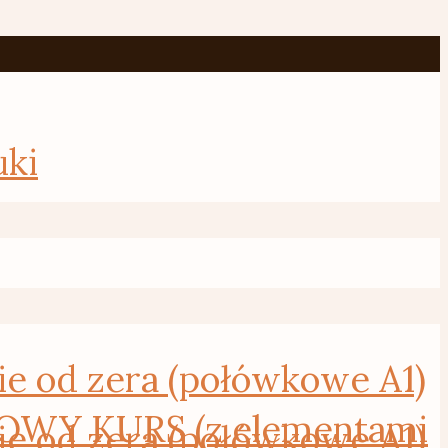
uki
od zera (połówkowe A1)
WY KURS (z elementami
od zera (połówkowe A1)