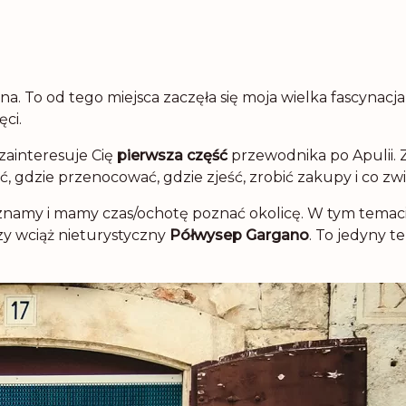
. To od tego miejsca zaczęła się moja wielka fascynacja
ęci.
 zainteresuje Cię
pierwsza część
przewodnika po Apulii. 
eć, gdzie przenocować, gdzie zjeść, zrobić zakupy i co zw
już znamy i mamy czas/ochotę poznać okolicę. W tym temac
czy wciąż nieturystyczny
Półwysep Gargano
. To jedyny te