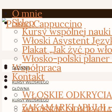
O mnie
Sklep
Kursy wspólnej nauki
Włoski Asystent Języ
Plakat „Jak żyć po wł
Włosko-polski planer
Współpraca
GŁÓWNA
Kontakt
KURSY WŁOSKIEGO
GŁÓWNA
WŁOSKIE ODKRYCIA –
KURSY WŁOSKIEGO
ZAKAMARKI APULII 
WŁOSKIE ODKRYCIA –