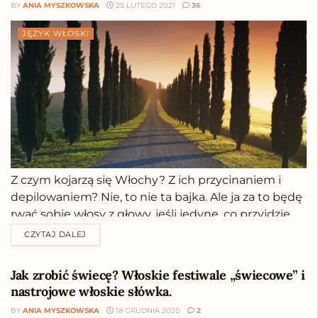
BY
ANIA MYSZKOWSKA
25 LUTEGO 2021
36
JĘZYK WŁOSKI
Z czym kojarzą się Włochy? Z ich przycinaniem i
depilowaniem? Nie, to nie ta bajka. Ale ja za to będę
rwać sobie włosy z głowy, jeśli jedyne, co przyjdzie
mi na myśl przy P to Piza, pizza, pasta i Pavarotti...
CZYTAJ DALEJ
Oto 20 najbardziej nietypowych skojarzeń...
Jak zrobić świecę? Włoskie festiwale „świecowe” i
nastrojowe włoskie słówka.
BY
ANIA MYSZKOWSKA
18 GRUDNIA 2020
2