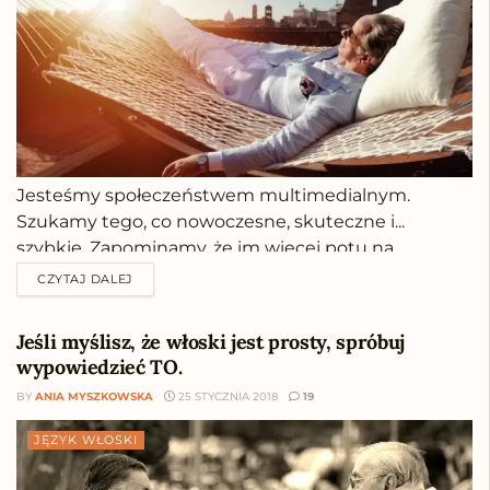
Jesteśmy społeczeństwem multimedialnym.
Szukamy tego, co nowoczesne, skuteczne i...
szybkie. Zapominamy, że im więcej potu na
treningach, tym mniej krwi w walce. I słusznie! Jak
CZYTAJ DALEJ
więc trenować język bez zmęczenia, krwi i potu. Za
to efektywnie i z przyjemnością? Oto aplikacje do
Jeśli myślisz, że włoski jest prosty, spróbuj
nauki włoskiego, których warto...
wypowiedzieć TO.
BY
ANIA MYSZKOWSKA
25 STYCZNIA 2018
19
JĘZYK WŁOSKI