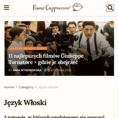
MUZYKA, KSIĄŻKI, FILMY
11 najlepszych filmów Giuseppe
Tornatore + gdzie je obejrzeć
BY
ANIA MYSZKOWSKA
15 STYCZNIA 2022
Home
Category
Język Włoski
Język Włoski
3 sytuacje, w których spodziewasz się nauczyć