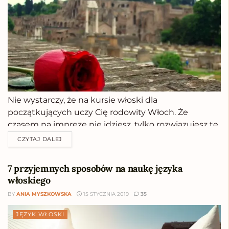
Nie wystarczy, że na kursie włoski dla
początkujących uczy Cię rodowity Włoch. Że
czasem na imprezę nie idziesz, tylko rozwiązujesz te
swoje gramatyczne łamigłówki. Trzeba pójść dalej.
CZYTAJ DALEJ
Zaangażować się całym sobą. I koniecznie zmienić
strategię.Kiedyś, daaawno temu, kupiłam sobie
7 przyjemnych sposobów na naukę języka
słownik. Ile miałam wtedy entuzjazmu! Wszyscy
włoskiego
mówili,...
BY
ANIA MYSZKOWSKA
15 STYCZNIA 2019
35
JĘZYK WŁOSKI