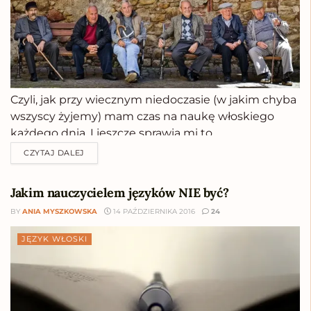
Czyli, jak przy wiecznym niedoczasie (w jakim chyba
wszyscy żyjemy) mam czas na naukę włoskiego
każdego dnia. I jeszcze sprawia mi to
frajdę.Aktualizacja wpisu: kwiecień 2020.Zaczynać
CZYTAJ DALEJ
tekst od słowa zniechęcenie to chyba największy
niewypał wśród nagłówków. Mam jednak nadzieję,
Jakim nauczycielem języków NIE być?
że już zdążyliście się zorientować, że...
BY
ANIA MYSZKOWSKA
14 PAŹDZIERNIKA 2016
24
JĘZYK WŁOSKI