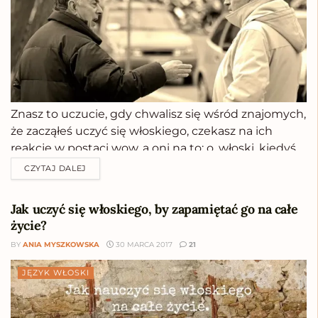
Znasz to uczucie, gdy chwalisz się wśród znajomych,
że zacząłeś uczyć się włoskiego, czekasz na ich
reakcję w postaci wow, a oni na to: o, włoski, kiedyś
się uczyłem, to taki prosty język. Czas im pokazać,
CZYTAJ DALEJ
jaki włoski jest naprawdę. Zadaj im do wymówienia
te...
Jak uczyć się włoskiego, by zapamiętać go na całe
życie?
BY
ANIA MYSZKOWSKA
30 MARCA 2017
21
JĘZYK WŁOSKI