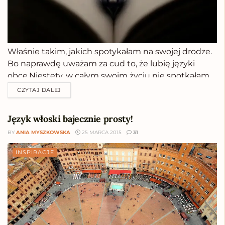
Właśnie takim, jakich spotykałam na swojej drodze.
Bo naprawdę uważam za cud to, że lubię języki
obce.Niestety, w całym swoim życiu nie spotkałam
ani jednego nauczyciela, który by mnie zaraził
CZYTAJ DALEJ
miłością do języków. Na tle wszystkich najlepiej
wypadła pani od łaciny. Sama się zdziwiłam, że ją...
Język włoski bajecznie prosty!
BY
ANIA MYSZKOWSKA
25 MARCA 2015
31
INSPIRACJE