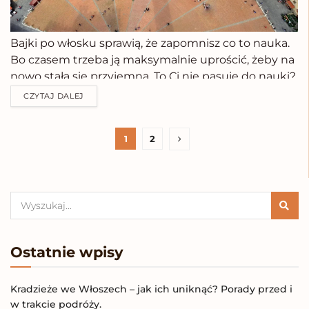
Bajki po włosku sprawią, że zapomnisz co to nauka.
Bo czasem trzeba ją maksymalnie uprościć, żeby na
nowo stała się przyjemna. To Ci nie pasuje do nauki?
I o to chodzi.Bajki niejednemu rodzicowi uratowały
CZYTAJ DALEJ
życie. Tylko tata tak świetnie umie opowiadać o
rakietach i odrzutowcach małemu...
1
2
Ostatnie wpisy
Kradzieże we Włoszech – jak ich uniknąć? Porady przed i
w trakcie podróży.