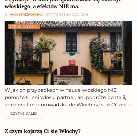
włoskiego, a efektów NIE ma.
BY
ANIA MYSZKOWSKA
17 WRZEŚNIA 2021
0
JĘZYK WŁOSKI
W jakich przypadkach w nauce włoskiego NIE
pomoże Ci ani włoski partner, ani podróże po Italii,
ani nawet przeprowadzka do Włoch na stałe?Często
spotykam się ze stwierdzeniem:Mnie do nauki
CZYTAJ DALEJ
włoskiego motywują tylko podróże!albo:Kiedy
przeprowadzę się do Włoch, to dopiero się nauczę
Z czym kojarzą Ci się Włochy?
mówić!A już najlepiej to...