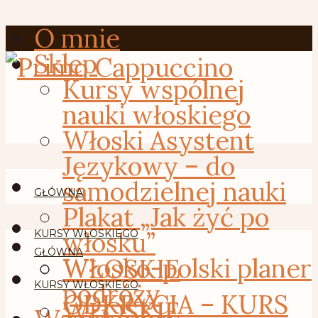
O mnie
Sklep
Kursy wspólnej
nauki włoskiego
Włoski Asystent
Językowy – do
samodzielnej nauki
GŁÓWNA
Plakat „Jak żyć po
włosku”
KURSY WŁOSKIEGO
GŁÓWNA
Włosko-polski planer
WŁOSKIE
podróży
KURSY WŁOSKIEGO
ODKRYCIA – KURS
WŁOSKIE