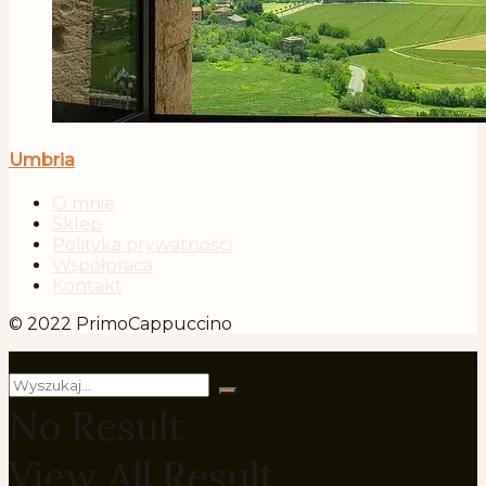
Umbria
O mnie
Sklep
Polityka prywatności
Współpraca
Kontakt
© 2022 PrimoCappuccino
No Result
View All Result