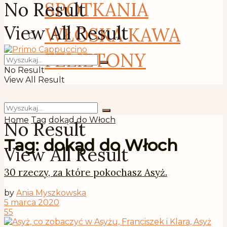
No Result
SPOTKANIA
View All Result
WŁOSKA KAWA
FELIETONY
No Result
View All Result
Home
Tag
dokąd do Włoch
No Result
Tag:
dokąd do Włoch
View All Result
30 rzeczy, za które pokochasz Asyż.
by
Ania Myszkowska
5 marca 2020
55