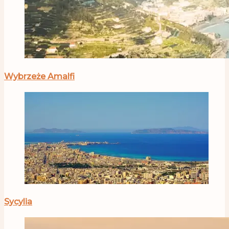
Wybrzeże Amalfi
Sycylia