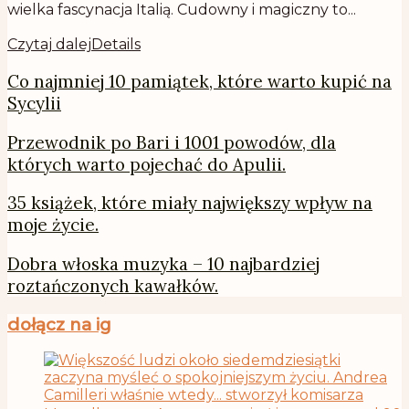
wielka fascynacja Italią. Cudowny i magiczny to...
Czytaj dalej
Details
Co najmniej 10 pamiątek, które warto kupić na
Sycylii
Przewodnik po Bari i 1001 powodów, dla
których warto pojechać do Apulii.
35 książek, które miały największy wpływ na
moje życie.
Dobra włoska muzyka – 10 najbardziej
roztańczonych kawałków.
dołącz na ig