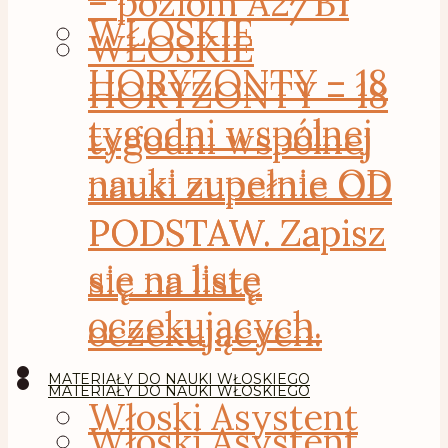
– poziom A2/B1
WŁOSKIE
WŁOSKIE
HORYZONTY – 18
HORYZONTY – 18
tygodni wspólnej
tygodni wspólnej
nauki zupełnie OD
nauki zupełnie OD
PODSTAW. Zapisz
PODSTAW. Zapisz
się na listę
się na listę
oczekujących.
oczekujących.
MATERIAŁY DO NAUKI WŁOSKIEGO
MATERIAŁY DO NAUKI WŁOSKIEGO
Włoski Asystent
Włoski Asystent