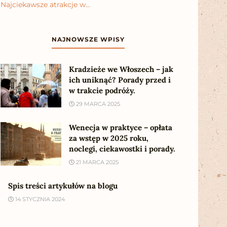
Najciekawsze atrakcje w…
NAJNOWSZE WPISY
Kradzieże we Włoszech – jak
ich uniknąć? Porady przed i
w trakcie podróży.
29 MARCA 2025
Wenecja w praktyce – opłata
za wstęp w 2025 roku,
noclegi, ciekawostki i porady.
21 MARCA 2025
Spis treści artykułów na blogu
14 STYCZNIA 2024