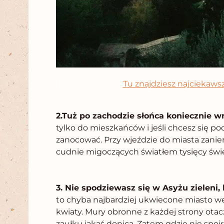
Tu znajdziesz najciekaws
2.Tuż po zachodzie słońca koniecznie wr
tylko do mieszkańców i jeśli chcesz się po
zanocować. Przy wjeździe do miasta zaniem
cudnie migoczących światłem tysięcy świę
3. Nie spodziewasz się w Asyżu zieleni,
to chyba najbardziej ukwiecone miasto we
kwiaty. Mury obronne z każdej strony otac
zaułku jakaś donica. Zatem gdzie nie spojr