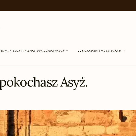
RIAŁY DO NAUKI WŁOSKIEGO
WŁOSKIE PODRÓŻE
 pokochasz Asyż.