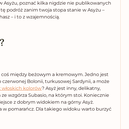
 Asyżu, poznać kilka nigdzie nie publikowanych
 tę podróż zanim twoja stopa stanie w Asyżu –
asz – i to z wzajemnością.
?
e to coś między beżowym a kremowym. Jedno jest
 czerwonej Bolonii, turkusowej Sardynii, a może
z włoskich kolorów
? Asyż jest inny, delikatny,
ze wzgórza Subasio, na którym stoi. Koniecznie
miejsce z dobrym widokiem na górny Asyż.
da w pomarańcz. Dla takiego widoku warto burzyć