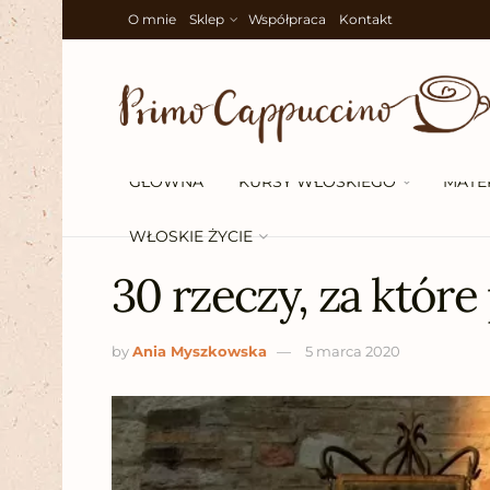
O mnie
Sklep
Współpraca
Kontakt
GŁÓWNA
KURSY WŁOSKIEGO
MATE
WŁOSKIE ŻYCIE
30 rzeczy, za które
by
Ania Myszkowska
5 marca 2020