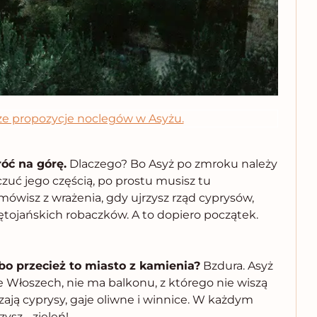
ze propozycje noclegów w Asyżu.
óć na górę.
Dlaczego?
Bo Asyż po zmroku należy
czuć jego częścią, po prostu musisz tu
ówisz z wrażenia, gdy ujrzysz rząd cyprysów,
tojańskich robaczków. A to dopiero początek.
 bo przecież to miasto z kamienia?
Bzdura. Asyż
 Włoszech, nie ma balkonu, z którego nie wiszą
zają cyprysy, gaje oliwne i winnice. W każdym
zysz… zieleń!