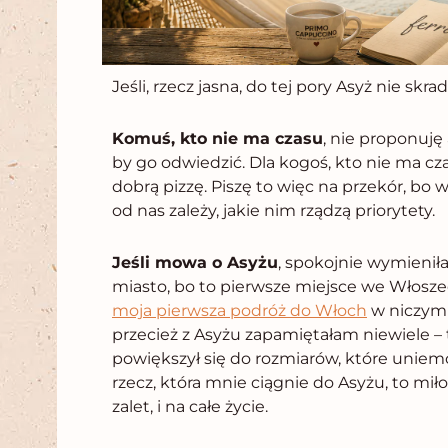
Jeśli, rzecz jasna, do tej pory Asyż nie skrad
Komuś, kto nie ma czasu
, nie proponuję
by go odwiedzić. Dla kogoś, kto nie ma cza
dobrą pizzę. Piszę to więc na przekór, bo 
od nas zależy, jakie nim rządzą priorytety.
Jeśli mowa o Asyżu
, spokojnie wymieniła
miasto, bo to pierwsze miejsce we Włoszech
moja pierwsza podróż do Włoch
w niczym 
przecież z Asyżu zapamiętałam niewiele – 
powiększył się do rozmiarów, które uniem
rzecz, która mnie ciągnie do Asyżu, to mił
zalet, i na całe życie.