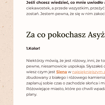
Jeśli chcesz wiedzieć, co mnie uwiodło
w
ciekawostek, a przede wszystkim, przeżyć
zostań. Jestem pewna, że się w nim zakoch
Za co pokochasz Asyż
1.Kolor!
Niektórzy mówią, że jest różowy, inni, ż
pewne, niesamowicie uspokaja. Słyszałeś o
wiesz czym jest
Siena
w
najpiękniejszym 
zbudowany z białego i różowego kamienia 
zaplanuj sobie czas o zachodzie słońca i 
Różowiejące miasto, które po chwili wpa
plany.