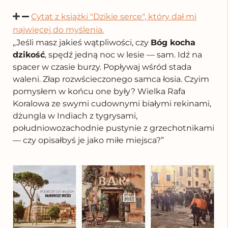
Cytat z książki "Dzikie serce", który dał mi
najwięcej do myślenia.
„Jeśli masz jakieś wątpliwości, czy
Bóg kocha
dzikość
, spędź jedną noc w lesie — sam. Idź na
spacer w czasie burzy. Popływaj wśród stada
waleni. Złap rozwścieczonego samca łosia. Czyim
pomysłem w końcu one były? Wielka Rafa
Koralowa ze swymi cudownymi białymi rekinami,
dżungla w Indiach z tygrysami,
południowozachodnie pustynie z grzechotnikami
— czy opisałbyś je jako miłe miejsca?”