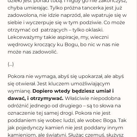
dzieło jest ponad tobą. I nigdy go nie zakończysz,
chyba umierając. Tylko próżna tancerka jest już
zadowolona, nie idzie naprzód, ale wpatruje się w
siebie i wyczerpuje się w tym podziwie. Co może
otrzymać od patrzących – tylko oklaski.
Lekceważymy takie aspiracje, my, wieczni
wędrowcy kroczący ku Bogu, bo nic w nas nie
może nas zadowolić.
(…)
Pokora nie wymaga, abyś się upokarzał, ale abyś
się otwierał.
Jest kluczem umożliwiającym
wymianę.
Dopiero wtedy będzies
z umiał i
dawać, i otrzymywać.
Właściwie niepodobna
odróżnić jednego od drugiego – są to słowa na
oznaczenie tej samej drogi. Pokora nie jest
poddaniem się wobec ludzi, ale wobec Boga. Tak
jak pojedynczy kamień nie jest poddany innym
kamieniom, ale świątyni. Służąc czemuś, służysz