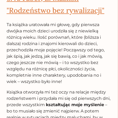
"Rodzeństwo bez rywalizacji"
Ta książka uratowała mi głowę, gdy pierwsza
dwójka moich dzieci urodziła się z niewielką
różnicą wieku. Ilość porównań, które (bliższa i
dalsza) rodzina i znajomi kierowali do dzieci,
przechodziła moje pojęcie! Począwszy od tego,
jak śpią, jak jedzą, jak się bawią, co i jak mówią,
czego jeszcze nie mówią – i to wszystko bez
względu na różnicę płci, okoliczności życia,
kompletnie inne charaktery, upodobania no i
wiek – wszystko było inne!
Książka otworzyła mi też oczy na relacje między
rodzeństwem i przydała mi się od pierwszych dni,
przede wszystkim
kształtując moje myślenie
–
bo to musiało się zmienić najpierw. A potem
realnie w sytuacjach między maluchami, by w