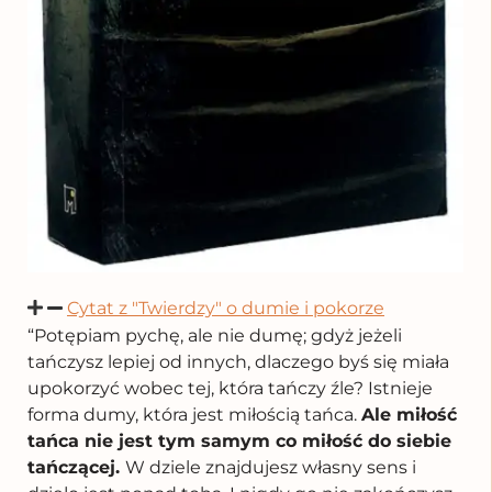
Cytat z "Twierdzy" o dumie i pokorze
“Potępiam pychę, ale nie dumę; gdyż jeżeli
tańczysz lepiej od innych, dlaczego byś się miała
upokorzyć wobec tej, która tańczy źle? Istnieje
forma dumy, która jest miłością tańca.
Ale miłość
tańca nie jest tym samym co miłość do siebie
tańczącej.
W dziele znajdujesz własny sens i