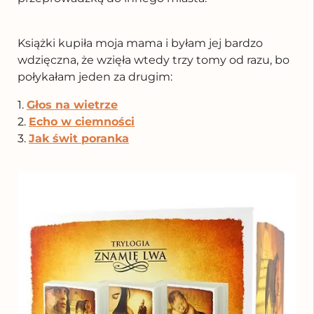
Książki kupiła moja mama i byłam jej bardzo
wdzięczna, że wzięła wtedy trzy tomy od razu, bo
połykałam jeden za drugim:
1.
Głos na wietrze
2.
Echo w ciemności
3.
Jak świt poranka