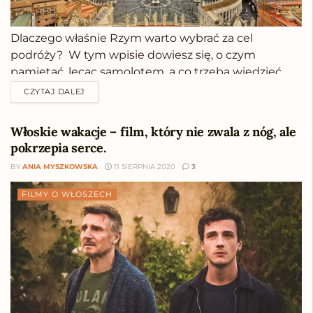
Dlaczego właśnie Rzym warto wybrać za cel
podróży? W tym wpisie dowiesz się, o czym
pamiętać, lecąc samolotem, a co trzeba wiedzieć,
jadąc samochodem? Poznasz aktualne zasady
CZYTAJ DALEJ
zwiedzania, loty do Rzymu i wiele innych
wskazówek.Zanim Ci to opowiem, zabieram Cię na
Włoskie wakacje – film, który nie zwala z nóg, ale
spacer. Taki, na który sama chciałabym się wybrać
pokrzepia serce.
kilkanaście lat temu, gdy po raz pierwszy
BY
ANIA MYSZKOWSKA
11 SIERPNIA 2020
3
odwiedziłam to miasto. Rzym. Forum
RomanumZamiast zamieszkać w hotelu,
FILMY O WŁOSZECH
wynajęłabym ...