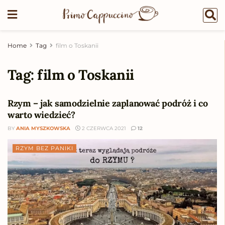
Home
Tag
film o Toskanii
Tag:
film o Toskanii
Rzym – jak samodzielnie zaplanować podróż i co
warto wiedzieć?
BY
ANIA MYSZKOWSKA
2 CZERWCA 2021
12
RZYM BEZ PANIKI