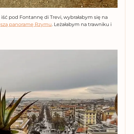
t iść pod Fontannę di Trevi, wybrałabym się na
jszą pan
o
ramę Rzymu
. Leżałabym na trawniku i