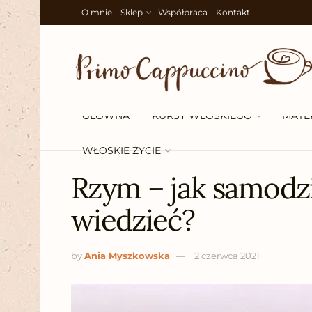
O mnie
Sklep
Współpraca
Kontakt
GŁÓWNA
KURSY WŁOSKIEGO
MATE
WŁOSKIE ŻYCIE
Rzym – jak samodzi
wiedzieć?
by
Ania Myszkowska
2 czerwca 2021