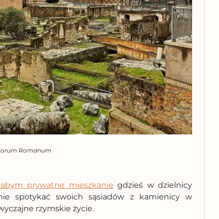
 Forum Romanum
łabym prywatne mieszkanie
gdzieś w dzielnicy
nnie spotykać swoich sąsiadów z kamienicy w
wyczajne rzymskie życie.