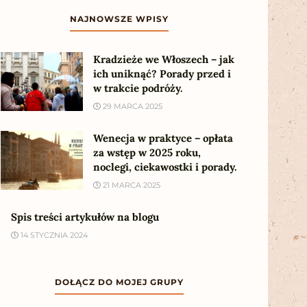
NAJNOWSZE WPISY
Kradzieże we Włoszech – jak
ich uniknąć? Porady przed i
w trakcie podróży.
29 MARCA 2025
Wenecja w praktyce – opłata
za wstęp w 2025 roku,
noclegi, ciekawostki i porady.
21 MARCA 2025
Spis treści artykułów na blogu
14 STYCZNIA 2024
DOŁĄCZ DO MOJEJ GRUPY