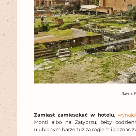
Rzym.
Zamiast zamieszkać w hotelu
,
wynaję
Monti albo na Zatybrzu, żeby codzie
ulubionym barze tuż za rogiem i poznać z