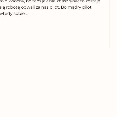
o o Włochy, bo tam jak nie znasz słów, to zostaje
ą robotę odwali za nas pilot. Bo mądry pilot
tedy sobie ...