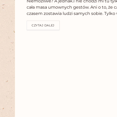
Niemożliwe? A jednak.I nie chodzi mi tu tylk
cała masa umownych gestów. Ani o to, że cał
czasem zostawia ludzi samych sobie. Tylko w
CZYTAJ DALEJ