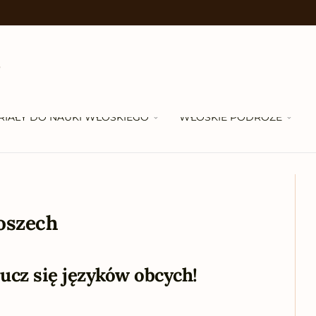
RIAŁY DO NAUKI WŁOSKIEGO
WŁOSKIE PODRÓŻE
oszech
ucz się języków obcych!