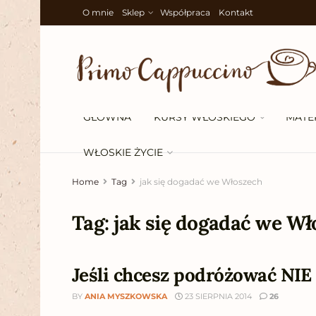
O mnie
Sklep
Współpraca
Kontakt
GŁÓWNA
KURSY WŁOSKIEGO
MATE
WŁOSKIE ŻYCIE
Home
Tag
jak się dogadać we Włoszech
Tag:
jak się dogadać we Wł
Jeśli chcesz podróżować NIE 
BY
ANIA MYSZKOWSKA
23 SIERPNIA 2014
26