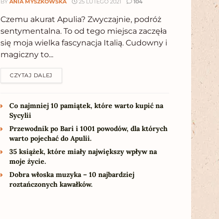
BY
ANIA MYSZKOWSKA
25 LUTEGO 2021
104
Czemu akurat Apulia? Zwyczajnie, podróż
sentymentalna. To od tego miejsca zaczęła
się moja wielka fascynacja Italią. Cudowny i
magiczny to...
CZYTAJ DALEJ
Co najmniej 10 pamiątek, które warto kupić na
Sycylii
Przewodnik po Bari i 1001 powodów, dla których
warto pojechać do Apulii.
35 książek, które miały największy wpływ na
moje życie.
Dobra włoska muzyka – 10 najbardziej
roztańczonych kawałków.