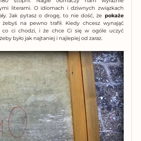
180 stopni. Nagle tłumaczy nam wyraźnie
ymi literami. O idiomach i dziwnych związkach
ły. Jak pytasz o drogę, to nie dość, że
pokaże
, żebyś na pewno trafił. Kiedy chcesz wynająć
 co ci chodzi, i że chce Ci się w ogóle uczyć
by było jak najtaniej i najlepiej od zaraz.