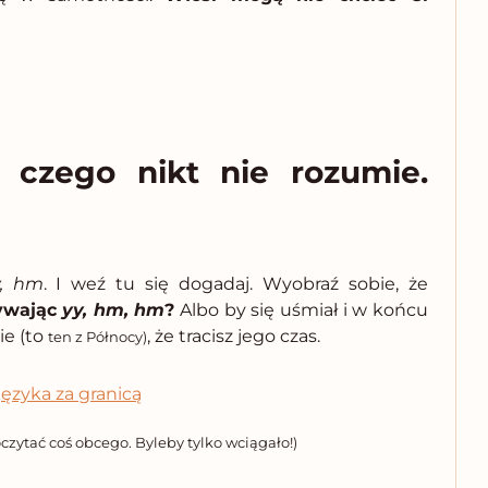
 czego nikt nie rozumie.
y, hm
. I weź tu się dogadaj. Wyobraź sobie, że
ywając
yy, hm, hm
?
Albo by się uśmiał i w końcu
ie (to
, że tracisz jego czas.
ten z Północy)
czytać coś obcego. Byleby tylko wciągało!)