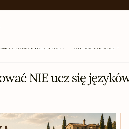
RIAŁY DO NAUKI WŁOSKIEGO
WŁOSKIE PODRÓŻE
żować NIE ucz się językó