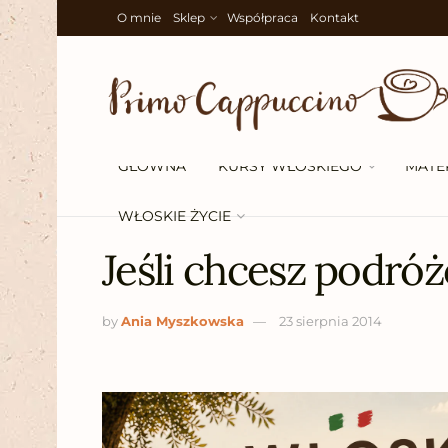
O mnie
Sklep
Współpraca
Kontakt
GŁÓWNA
KURSY WŁOSKIEGO
MATE
WŁOSKIE ŻYCIE
Jeśli chcesz podró
by
Ania Myszkowska
23 sierpnia 2014