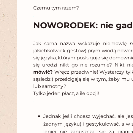
Czemu tym razem?
.
NOWORODEK: nie gada,
Jak sama nazwa wskazuje niemowlę
n
jakichkolwiek gestów) prym wiodą noworod
się języka, którym posługuje się domownic
się urodzi nikt go nie rozumie? Nikt n
mówić?
Wręcz przeciwnie! Wystarczy tylko,
sąsiedzi) prześcigają się w tym, żeby mu 
lub samotny?
Tylko jeden płacz, a ile opcji!
.
Jednak jeśli chcesz wyjechać, ale j
żadnym języku) i gestykulować, a w 
lepiej nie zapuszczaj się za gran