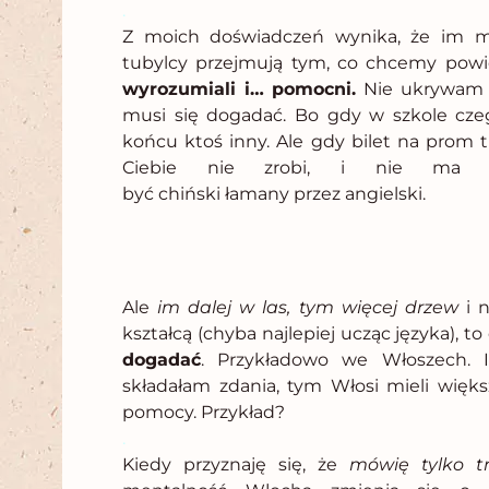
.
Z moich doświadczeń wynika, że im mn
tubylcy przejmują tym, co chcemy powi
wyrozumiali i… pomocni.
Nie ukrywam t
musi się dogadać. Bo gdy w szkole czego
końcu ktoś inny. Ale gdy bilet na prom t
Ciebie nie zrobi, i nie ma o
być
chiński łamany przez angielski
.
Ale
im dalej w las, tym więcej drzew
i n
kształcą (chyba najlepiej ucząc języka), 
dogadać
. Przykładowo we Włoszech. I
składałam zdania, tym Włosi mieli więks
pomocy. Przykład?
.
Kiedy przyznaję się, że
mówię tylko 