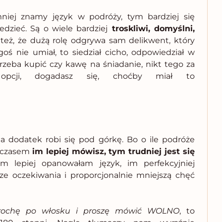
iej znamy język w podróży, tym bardziej się
edzieć.
Są o wiele bardziej
troskliwi, domyślni,
eż, że dużą rolę odgrywa sam delikwent, który
ś nie umiał, to siedział cicho, odpowiedział w
rzeba kupić czy kawę na śniadanie, nikt tego za
pcji, dogadasz się, choćby miał to
a dodatek robi się pod górkę. Bo o ile podróże
to czasem
im lepiej mówisz, tym trudniej jest się
m lepiej opanowałam język, im perfekcyjniej
ze oczekiwania i proporcjonalnie mniejszą chęć
trochę po włosku i proszę mówić WOLNO
, to