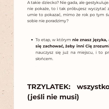
A takie dziecko? Nie gada, ale gestykuluje
nie pokaże, to i tak próbujesz wyczytać 
umie to pokazać, mimo że rok po tym świ
sobie nie poradzimy?
.
To etap, w którym
nie znasz języka,
się zachować, żeby inni Cię zrozumi
nauczysz się już na miejscu, i to 
słońcem.
.
TRZYLATEK: wszystk
(jeśli nie musi)