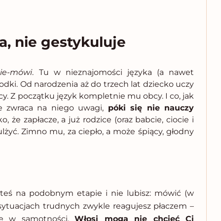
 nie gestykuluje
ie-mówi
. Tu w nieznajomości języka (a nawet
ki. Od narodzenia aż do trzech lat dziecko uczy
y. Z początku język kompletnie mu obcy. I co, jak
ie zwraca na niego uwagi,
póki się nie nauczy
 że zapłacze, a już rodzice (oraz babcie, ciocie i
ulżyć. Zimno mu, za ciepło, a może śpiący, głodny
esteś na podobnym etapie i nie lubisz: mówić (w
sytuacjach trudnych zwykle reagujesz płaczem –
icę w samotności.
Włosi mogą nie chcieć Ci