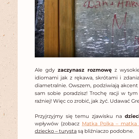
Ale gdy
zaczynasz rozmowę
z wysoki
idiomami jak z rękawa, skrótami i zdania
diametralnie. Owszem, podziwiają akcent i
sam sobie poradzisz! Trochę racji w tym 
raźniej! Więc co zrobić, jak żyć. Udawać Gr
.
Przyjrzyjmy się temu zjawisku na
dziec
wpływów (zobacz
Matka Polka – matka 
dziecko – turysta
są bliźniaczo podobne.