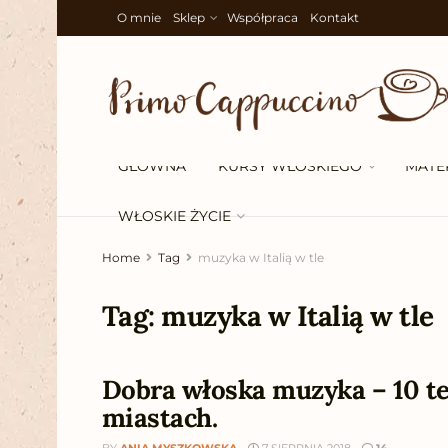
O mnie
Sklep
Współpraca
Kontakt
GŁÓWNA
KURSY WŁOSKIEGO
MATE
WŁOSKIE ŻYCIE
Home
Tag
muzyka w Italią w tle
Tag:
muzyka w Italią w tle
Dobra włoska muzyka – 10 t
miastach.