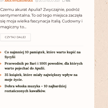
BY
ANIA MYSZKOWSKA
25 LUTEGO 2021
104
Czemu akurat Apulia? Zwyczajnie, podróż
sentymentalna. To od tego miejsca zaczęła
się moja wielka fascynacja Italią. Cudowny i
magiczny to...
CZYTAJ DALEJ
Co najmniej 10 pamiątek, które warto kupić na
Sycylii
Przewodnik po Bari i 1001 powodów, dla których
warto pojechać do Apulii.
35 książek, które miały największy wpływ na
moje życie.
Dobra włoska muzyka – 10 najbardziej
roztańczonych kawałków.