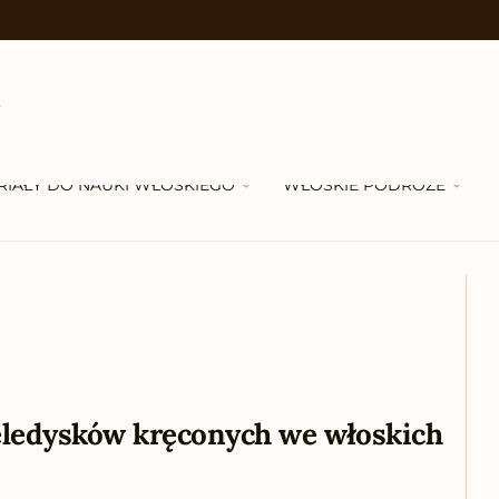
RIAŁY DO NAUKI WŁOSKIEGO
WŁOSKIE PODRÓŻE
eledysków kręconych we włoskich