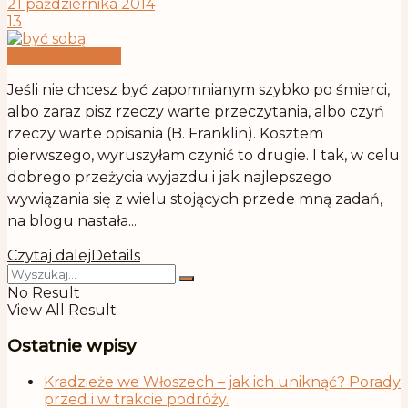
21 października 2014
13
Historie pilockie
Jeśli nie chcesz być zapomnianym szybko po śmierci,
albo zaraz pisz rzeczy warte przeczytania, albo czyń
rzeczy warte opisania (B. Franklin). Kosztem
pierwszego, wyruszyłam czynić to drugie. I tak, w celu
dobrego przeżycia wyjazdu i jak najlepszego
wywiązania się z wielu stojących przede mną zadań,
na blogu nastała...
Czytaj dalej
Details
No Result
View All Result
Ostatnie wpisy
Kradzieże we Włoszech – jak ich uniknąć? Porady
przed i w trakcie podróży.