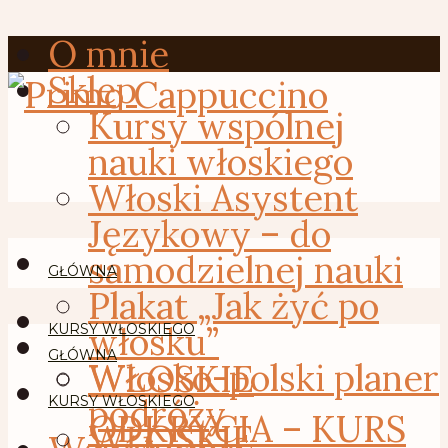
O mnie
Sklep
Kursy wspólnej
nauki włoskiego
Włoski Asystent
Językowy – do
samodzielnej nauki
GŁÓWNA
Plakat „Jak żyć po
włosku”
KURSY WŁOSKIEGO
GŁÓWNA
Włosko-polski planer
WŁOSKIE
podróży
KURSY WŁOSKIEGO
ODKRYCIA – KURS
WŁOSKIE