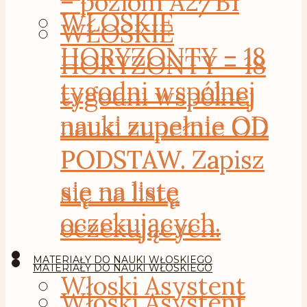
– poziom A2/B1
WŁOSKIE
WŁOSKIE
HORYZONTY – 18
HORYZONTY – 18
tygodni wspólnej
tygodni wspólnej
nauki zupełnie OD
nauki zupełnie OD
PODSTAW. Zapisz
PODSTAW. Zapisz
się na listę
się na listę
oczekujących.
oczekujących.
MATERIAŁY DO NAUKI WŁOSKIEGO
MATERIAŁY DO NAUKI WŁOSKIEGO
Włoski Asystent
Włoski Asystent