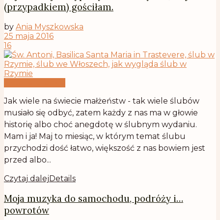
(przypadkiem) gościłam.
by
Ania Myszkowska
25 maja 2016
16
Historie pilockie
Jak wiele na świecie małżeństw - tak wiele ślubów
musiało się odbyć, zatem każdy z nas ma w głowie
historię albo choć anegdotę w ślubnym wydaniu.
Mam i ja! Maj to miesiąc, w którym temat ślubu
przychodzi dość łatwo, większość z nas bowiem jest
przed albo...
Czytaj dalej
Details
Moja muzyka do samochodu, podróży i…
powrotów