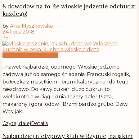
8 dowodów na to, że włoskie jedzenie odchudzi
każdego!
by
Ania Myszkowska
24 lipca 2018
75
Jedzenie jak marzenie
...nawet najbardziej opornego! Włoskie jedzenie
zadziwia już od samego śniadania. Francuski rogalik,
bułeczka z masełkiem - brzmi kalorycznie i do tego
niezdrowo. Do kawy cukier, dużo cukru i to
wielokrotnie w ciągu dnia. Idźmy dalej! Pizza,
makarony i góra lodów... Brzmi bardzo grubo. Dziwi
Was, jak...
Czytaj dalej
Details
Najbardziej nietypowy ślub w Rzymie, na jakim