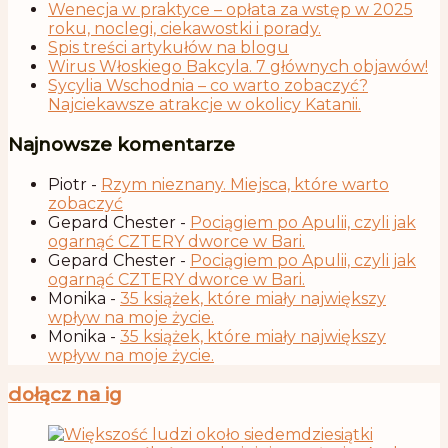
Wenecja w praktyce – opłata za wstęp w 2025
roku, noclegi, ciekawostki i porady.
Spis treści artykułów na blogu
Wirus Włoskiego Bakcyla. 7 głównych objawów!
Sycylia Wschodnia – co warto zobaczyć?
Najciekawsze atrakcje w okolicy Katanii.
Najnowsze komentarze
Piotr
-
Rzym nieznany. Miejsca, które warto
zobaczyć
Gepard Chester
-
Pociągiem po Apulii, czyli jak
ogarnąć CZTERY dworce w Bari.
Gepard Chester
-
Pociągiem po Apulii, czyli jak
ogarnąć CZTERY dworce w Bari.
Monika
-
35 książek, które miały największy
wpływ na moje życie.
Monika
-
35 książek, które miały największy
wpływ na moje życie.
dołącz na ig