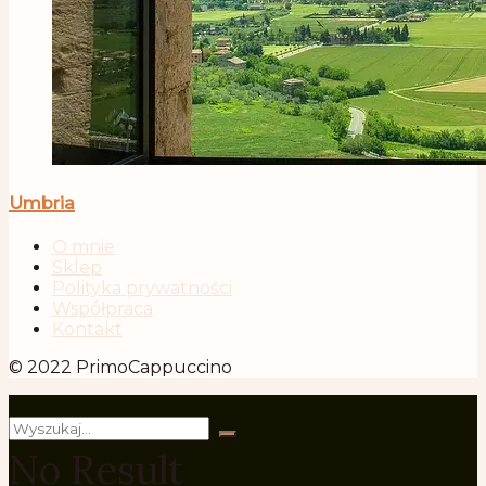
Umbria
O mnie
Sklep
Polityka prywatności
Współpraca
Kontakt
© 2022 PrimoCappuccino
No Result