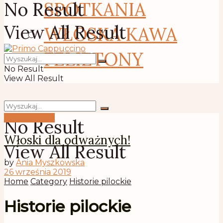
No Result
SPOTKANIA
View All Result
WŁOSKA KAWA
FELIETONY
No Result
View All Result
Język Włoski
No Result
Włoski dla odważnych!
View All Result
by
Ania Myszkowska
26 września 2019
Home
Category
Historie pilockie
Historie pilockie