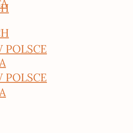
TA
CH
CH
W POLSCE
A
W POLSCE
A