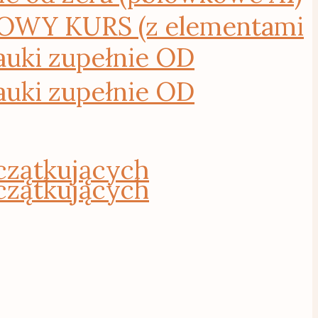
WY KURS (z elementami
uki zupełnie OD
uki zupełnie OD
czątkujących
czątkujących