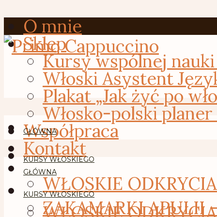
O mnie
Sklep
Kursy wspólnej nauki
Włoski Asystent Języ
Plakat „Jak żyć po wł
Włosko-polski planer
Współpraca
GŁÓWNA
Kontakt
KURSY WŁOSKIEGO
GŁÓWNA
WŁOSKIE ODKRYCIA –
KURSY WŁOSKIEGO
ZAKAMARKI APULII 
WŁOSKIE ODKRYCIA –