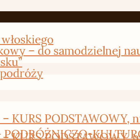
 włoskiego
kowy – do samodzielnej na
osku”
 podróży
 KURS PODSTAWOWY, nie 
– PODRÓŻNICZO-KULTURO
 KURS PODSTAWOWY, nie 