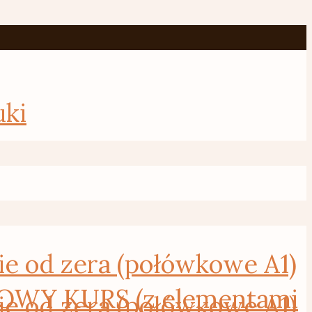
uki
od zera (połówkowe A1)
WY KURS (z elementami
od zera (połówkowe A1)