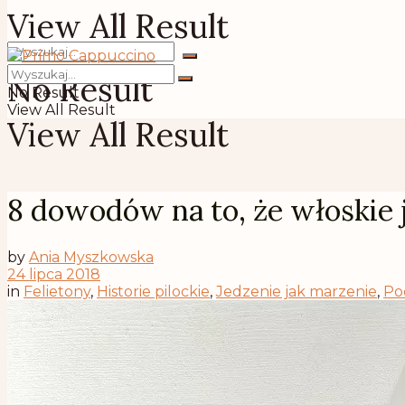
View All Result
No Result
No Result
View All Result
View All Result
8 dowodów na to, że włoskie 
by
Ania Myszkowska
24 lipca 2018
in
Felietony
,
Historie pilockie
,
Jedzenie jak marzenie
,
Po