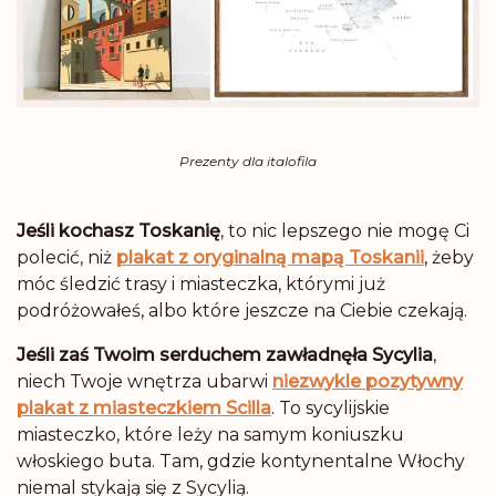
Prezenty dla italofila
Jeśli kochasz Toskanię
, to nic lepszego nie mogę Ci
polecić, niż
plakat z oryginalną mapą Toskanii
, żeby
móc śledzić trasy i miasteczka, którymi już
podróżowałeś, albo które jeszcze na Ciebie czekają.
Jeśli zaś Twoim serduchem zawładnęła Sycylia
,
niech Twoje wnętrza ubarwi
niezwykle pozytywny
plakat z miasteczkiem Scilla
. To sycylijskie
miasteczko, które leży na samym koniuszku
włoskiego buta. Tam, gdzie kontynentalne Włochy
niemal stykają się z Sycylią.