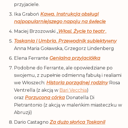
przyjaciele.
Ika Graboń
Kawa. Instrukcja obsługi
najpopularniejszego napoju na świecie
Maciej Brzozowski „
Włosi. Życie to teatr
„
Toskania i Umbria. Przewodnik subiektywny
Anna Maria Goławska, Grzegorz Lindenberg
Elena Ferrante
Genialna przyjaciółka
Podobne do Ferrante, ale opowiedziane po
swojemu, z zupełnie odmienną fabułą i realiami
we Włoszech:
Historia porządnej rodziny
Rosa
Ventrella (z akcją w
Bari Vecchia
)
oraz
Porzucona córka
Donatella Di
Pietrantonio (z akcją w maleńkim miasteczku w
Abruzji)
Dario Castagno
Za dużo słońca Toskanii