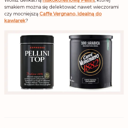
Wolisz delikatną
niskokofeinową Pellini
, której
smakiem można się delektować nawet wieczorami
czy mocniejszą
Caffe Vergnano, idealną do
kawiarek
?
.