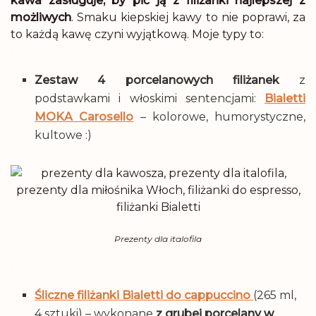
kawa zasługuje, by pić ją z filiżanki najlepszej z
możliwych
. Smaku kiepskiej kawy to nie poprawi, za
to każdą kawę czyni wyjątkową. Moje typy to:
.
Zestaw 4 porcelanowych filiżanek
z
podstawkami i włoskimi sentencjami:
Bialetti
MOKA Carosello
– kolorowe, humorystyczne,
kultowe :)
Prezenty dla italofila
.
Śliczne filiżanki Bialetti do cappuccino
(265 ml,
4 sztuki) – wykonane
z grubej porcelany w