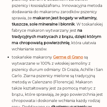
pszenicy i łososia/szafranu. Innowacyjna metoda
dodawania do makaronu zarodków pszenicy
sprawia, że
makaron jest bogaty w witaminy,
tłuszcze, sole mineralne i błonnik
. W toskańskiej
fabryce makaron wytwarzany jest
na
tradycyjnych matrycach z brązu, dzięki którym
ma chropowatą powierzchnię
, która ułatwia
wchłanianie sosów.
toskańskie makarony
Germe di Grano
są
wytwarzane w 100% z włoskiej semoliny z
pszenicy durum odmiany: Di Grazia, Achille i San
Carlo. Ziarna pszenicy mielone są tradycyjną
metodą w Calenzano (Florencja). Makaron
także kształtowany jest za pomocą matryc z
brązu, które sprawiają, że jego powierzchnia jest
chropowata i doskonale wchłania każdy rodzaj
sosu. Poddawane są
długiemu suszeniu w