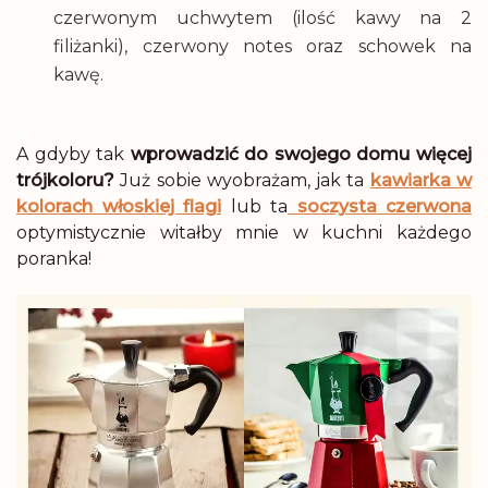
czerwonym uchwytem (ilość kawy na 2
filiżanki), czerwony notes oraz schowek na
kawę.
.
A gdyby tak
wprowadzić do swojego domu więcej
trójkoloru?
Już sobie wyobrażam, jak ta
kawiarka w
kolorach włoskiej flagi
lub ta
soczysta czerwona
optymistycznie witałby mnie w kuchni każdego
poranka!