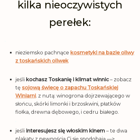
kilka nieoczywistych
perełek:
.
nieziemsko pachnące
kosmetyki na bazie oliwy
z toskańskich oliwek
jeśli
kochasz Toskanię i klimat winnic
– zobacz
tę
sojową świecę o zapachu Toskańskiej
Winiarni
. z nutą: winogrona dojrzewającego w
słońcu, skórki limonki i brzoskwini, płatków
fiołka, drewna dębowego, i cedru białego.
.
jeśli
interesujesz się włoskim kinem
– te dwa
plakaty z pewnością Ci się spodobają —>