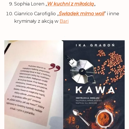
Sophia Loren „
W kuchni z miłością
„
Gianrico Carofiglio „
Świadek mimo woli
” i inne
kryminały z akcją w
Bari
.