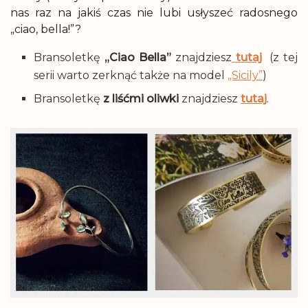
nas raz na jakiś czas nie lubi usłyszeć radosnego
„ciao, bella!”?
Bransoletkę
„Ciao Bella”
znajdziesz
tutaj
(z tej
serii warto zerknąć także na model
„Sicily”
)
Bransoletkę
z liśćmi oliwki
znajdziesz
tutaj
.