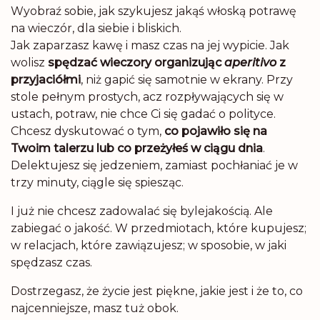
Wyobraź sobie, jak szykujesz jakąś włoską potrawę
na wieczór, dla siebie i bliskich.
Jak zaparzasz kawę i masz czas na jej wypicie. Jak
wolisz
spędzać wieczory organizując
aperitivo
z
przyjaciółmi
, niż gapić się samotnie w ekrany. Przy
stole pełnym prostych, acz rozpływających się w
ustach, potraw, nie chce Ci się gadać o polityce.
Chcesz dyskutować o tym,
co pojawiło się na
Twoim talerzu lub co przeżyłeś w ciągu dnia
.
Delektujesz się jedzeniem, zamiast pochłaniać je w
trzy minuty, ciągle się spiesząc.
I już nie chcesz zadowalać się bylejakością. Ale
zabiegać o jakość. W przedmiotach, które kupujesz;
w relacjach, które zawiązujesz; w sposobie, w jaki
spędzasz czas.
Dostrzegasz, że życie jest piękne, jakie jest i że to, co
najcenniejsze, masz tuż obok.