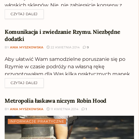
włoskich sklepów. Nie, nie zabierajcie konserw z
Polski! Jakiś czas temu zrobiło się na blogu bardzo
CZYTAJ DALEJ
rzymsko. W związku z akcją Rzym Bez Paniki,
pojawiło się też mnóstwo...
Komunikacja i zwiedzanie Rzymu. Niezbędne
dodatki
BY
ANIA MYSZKOWSKA
22 KWIETNIA 2014
9
Aby ułatwić Wam samodzielne poruszanie się po
INFORMACJE PRAKTYCZNE
Rzymie w czasie podróży na własną rękę
przygotowałam dla Was kilka praktycznych mapek
do pobrania. 1. Rozbudowany plan komunikacji
CZYTAJ DALEJ
miejskiej Rzymie. Linie metra, linie kolejek
podziemnych, naziemnych, miejskich i
Metropolia łaskawa niczym Robin Hood
podmiejskich wraz ze wszystkimi przystankami. 2.
BY
ANIA MYSZKOWSKA
11 KWIETNIA 2014
1
Wszystkie stacje metro...
INFORMACJE PRAKTYCZNE