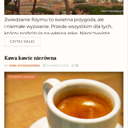
Zwiedzanie Rzymu to świetna przygoda, ale
i niemałe wyzwanie. Przede wszystkim dla tych,
którzy podróżują na własną rękę. Nieoczywiste
wskazówki i sprawdzone sposoby włoską stolicę w
CZYTAJ DALEJ
stylu Slow. Niech Wam Rzym powolnym będzie!
Przygotowania do wyjazdu bywają wielopoziomowe,
Kawa kawie nierówna
duchowe, psychiczne itp. Ja Waszą uwagę chcę
BY
ANIA MYSZKOWSKA
16 MARCA 2014
16
skierować jeszcze...
DOBRA KAWA