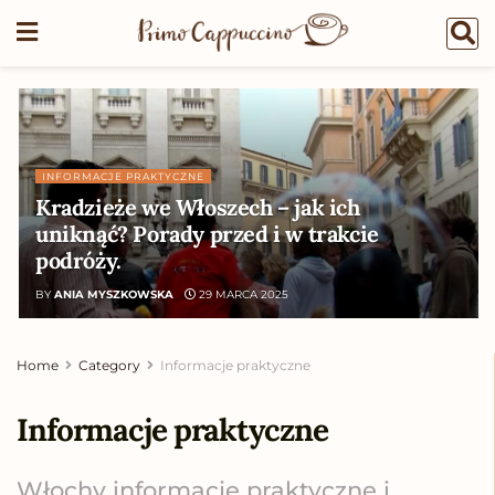
INFORMACJE PRAKTYCZNE
Kradzieże we Włoszech – jak ich
uniknąć? Porady przed i w trakcie
podróży.
BY
ANIA MYSZKOWSKA
29 MARCA 2025
Home
Category
Informacje praktyczne
Informacje praktyczne
Włochy informacje praktyczne i