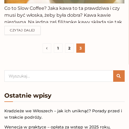
Co to Slow Coffee? Jaka kawa to ta prawdziwa i czy
musi być włoska, żeby była dobra? Kawa kawie
nierówna. Na jedną zaś filiżankę kawy składa się tak
wiele różnych czynników, że picie tego cudownego
CZYTAJ DALEJ
naparu to samo w sobie już celebracja! Na początek
gatunki...
1
2
3
Ostatnie wpisy
Kradzieże we Włoszech – jak ich uniknąć? Porady przed i
w trakcie podróży.
Wenecja w praktyce – opłata za wstęp w 2025 roku,