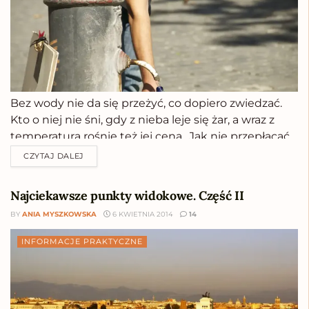
Bez wody nie da się przeżyć, co dopiero zwiedzać.
Kto o niej nie śni, gdy z nieba leje się żar, a wraz z
temperaturą rośnie też jej cena.. Jak nie przepłacać
za nią w Rzymie. Ba, jak w ogóle nie płacić? Przy
CZYTAJ DALEJ
całej wspaniałości jaką ma do...
Najciekawsze punkty widokowe. Część II
BY
ANIA MYSZKOWSKA
6 KWIETNIA 2014
14
INFORMACJE PRAKTYCZNE