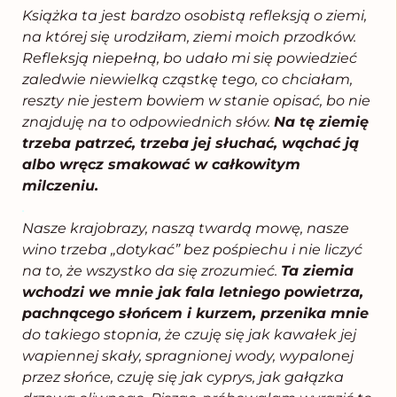
Książka ta jest bardzo osobistą refleksją o ziemi,
na której się urodziłam, ziemi moich przodków.
Refleksją niepełną, bo udało mi się powiedzieć
zaledwie niewielką cząstkę tego, co chciałam,
reszty nie jestem bowiem w stanie opisać, bo nie
znajduję na to odpowiednich słów.
Na tę ziemię
trzeba patrzeć, trzeba jej słuchać, wąchać ją
albo wręcz smakować w całkowitym
milczeniu.
.
Nasze krajobrazy, naszą twardą mowę, nasze
wino trzeba „dotykać” bez pośpiechu i nie liczyć
na to, że wszystko da się zrozumieć.
Ta ziemia
wchodzi we mnie jak fala letniego powietrza,
pachnącego słońcem i kurzem, przenika mnie
do takiego stopnia, że czuję się jak kawałek jej
wapiennej skały, spragnionej wody, wypalonej
przez słońce, czuję się jak cyprys, jak gałązka