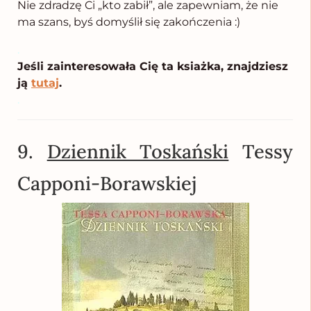
Nie zdradzę Ci „kto zabił”, ale zapewniam, że nie
ma szans, byś domyślił się zakończenia :)
.
Jeśli zainteresowała Cię ta ksiażka, znajdziesz
ją
tutaj
.
.
9.
Dziennik Toskański
Tessy
Capponi-Borawskiej