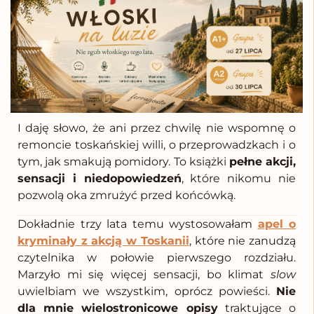
I daję słowo, że ani przez chwilę nie wspomnę o
remoncie toskańskiej willi, o przeprowadzkach i o
tym, jak smakują pomidory. To książki
pełne akcji,
sensacji i niedopowiedzeń
, które nikomu nie
pozwolą oka zmrużyć przed końcówką.
Dokładnie trzy lata temu wystosowałam
apel o
kryminały z akcją w Toskanii
, które nie zanudzą
czytelnika w połowie pierwszego rozdziału.
Marzyło mi się więcej sensacji, bo klimat
slow
uwielbiam we wszystkim, oprócz powieści.
Nie
dla mnie wielostronicowe opisy
traktujące o