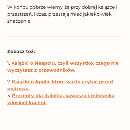
.
W końcu dobrze wiemy, że przy dobrej książce i
przestrzeń, i czas, przestają mieć jakiekolwiek
znaczenie.
.
.
Zobacz też:
1.
Książki o Neapolu, czyli wszystko, czego nie
wyczytasz z przewodników.
2.
Książki o Apulii, które warto czytać przed
podróżą.
3.
Prezenty dla italofila, kawosza i miłośnika
włoskiej kuchni.