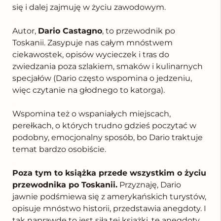
się i dalej zajmuję w życiu zawodowym.
.
Autor,
Dario Castagno
, to przewodnik po
Toskanii. Zasypuje nas całym mnóstwem
ciekawostek, opisów wycieczek i tras do
zwiedzania poza szlakiem, smaków i kulinarnych
specjałów (Dario często wspomina o jedzeniu,
więc czytanie na głodnego to katorga).
.
Wspomina też o wspaniałych miejscach,
perełkach, o których trudno gdzieś poczytać w
podobny, emocjonalny sposób, bo Dario traktuje
temat bardzo osobiście.
.
Poza tym to książka przede wszystkim o życiu
przewodnika po Toskanii.
Przyznaję, Dario
jawnie podśmiewa się z amerykańskich turystów,
opisuje mnóstwo historii, przedstawia anegdoty. I
tak naprawdę to jest siła tej książki, te anegdoty.