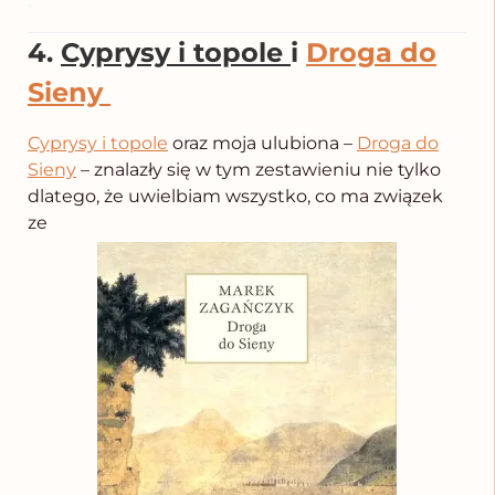
.
4.
Cyprysy i topole
i
Droga do
Sieny
Cyprysy i topole
oraz moja ulubiona –
Droga do
Sieny
– znalazły się w tym zestawieniu nie tylko
dlatego, że uwielbiam wszystko, co ma związek
ze