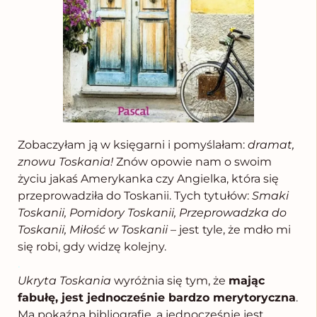
Zobaczyłam ją w księgarni i pomyślałam:
dramat,
znowu Toskania!
Znów opowie nam o swoim
życiu jakaś Amerykanka czy Angielka, która się
przeprowadziła do Toskanii. Tych tytułów:
Smaki
Toskanii, Pomidory Toskanii, Przeprowadzka do
Toskanii, Miłość w Toskanii
– jest tyle, że mdło mi
się robi, gdy widzę kolejny.
.
Ukryta Toskania
wyróżnia się tym, że
mając
fabułę, jest jednocześnie bardzo merytoryczna
.
Ma pokaźną bibliografię, a jednocześnie jest