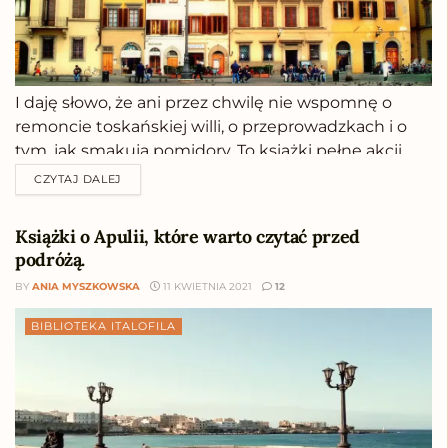
I daję słowo, że ani przez chwilę nie wspomnę o
remoncie toskańskiej willi, o przeprowadzkach i o
tym, jak smakują pomidory. To książki pełne akcji,
sensacji i niedopowiedzeń, które nikomu nie
CZYTAJ DALEJ
pozwolą oka zmrużyć przed końcówką.Dokładnie
trzy lata temu wystosowałam apel o kryminały z
Książki o Apulii, które warto czytać przed
akcją w...
podróżą.
BY
ANIA MYSZKOWSKA
11 KWIETNIA 2021
12
BIBLIOTEKA ITALOFILA