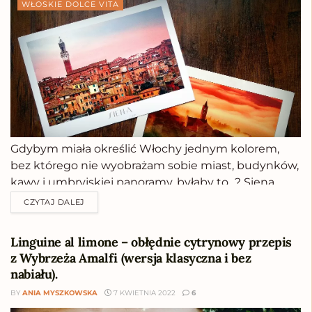
WŁOSKIE DOLCE VITA
Gdybym miała określić Włochy jednym kolorem,
bez którego nie wyobrażam sobie miast, budynków,
kawy i umbryjskiej panoramy, byłaby to…? Siena
palona. Siena palona. Ciepła, brązowawa barwa. Już
CZYTAJ DALEJ
sama nazwa obiecuje coś specjalnego. To nie jakiś
zwykły błękit, wrzosowy ani nawet turkusowy.
Linguine al limone – obłędnie cytrynowy przepis
Pokochałam ten kolor nie...
z Wybrzeża Amalfi (wersja klasyczna i bez
nabiału).
BY
ANIA MYSZKOWSKA
7 KWIETNIA 2022
6