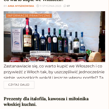
BY
ANIA MYSZKOWSKA
11 STYCZNIA 2023
67
INFORMACJE PRAKTYCZNE
Zastanawiacie się, co warto kupić we Włoszech i co
przywieźć z Włoch tak, by uszczęśliwić jednocześnie
siebie, wszystkich wokół i jeszcze własny portfel? Ta
lista z pewnością ułatwi Wam życie. Czy wiecie, że
CZYTAJ DALEJ
każdą podróż można przeżywać wielokrotnie? Trzy
razy będziecie brać w niej udział...
Prezenty dla italofila, kawosza i miłośnika
włoskiej kuchni.