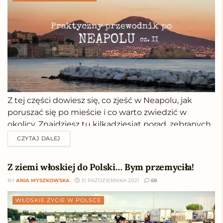
Z tej części dowiesz się, co zjeść w Neapolu, jak
poruszać się po mieście i co warto zwiedzić w
okolicy. Znajdziesz tu kilkadziesiąt porad, zebranych
w zgrabną i łatwą do praktycznego wykorzystania
CZYTAJ DALEJ
całość.Z przyjemnością oddaję w Twoje ręce drugą
część przewodnika po Neapolu. Z tego...
Z ziemi włoskiej do Polski… Bym przemyciła!
BY
ANIA MYSZKOWSKA
31 PAŹDZIERNIKA 2021
68
WŁOSKIE ŻYCIE W POLSCE