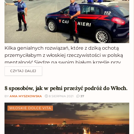
Kilka genialnych rozwiązań, które z dziką ochotą
przemyciłabym z włoskiej rzeczywistości w polską
mentalność.Siedzę na swoim białym krześle przy
tak samo białym biurku, za to kawa paruje mi z
CZYTAJ DALEJ
kubka kolorowego niczym fasada orvietańskiej
katedry. Dipinto a mano, porcelanowy, ręcznie
8 sposobów, jak w pełni przeżyć podróż do Włoch.
malowany. Prezent od ostatniej grupy,...
BY
ANIA MYSZKOWSKA
8 SIERPNIA 2021
37
WŁOSKIE DOLCE VITA