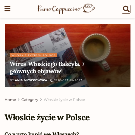
WŁOSKIE ŻYCIE W POLSCE
Wirus Włoskiego Bakcyla. 7
głównych objawów!
BY
ANIA MYSZKOWSKA
19 KWIETNIA 2023
Home
Category
Włoskie życie w Polsce
Włoskie życie w Polsce
Co warto kupić we Włoszech?