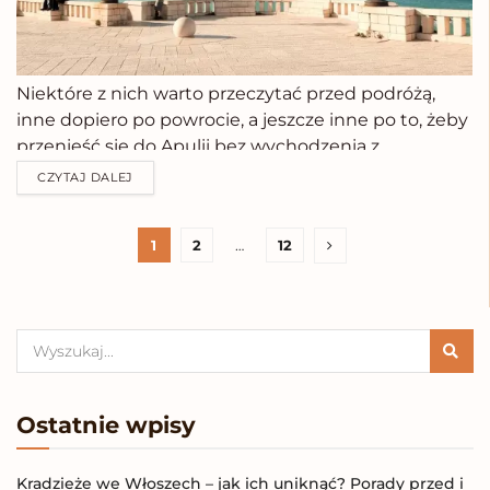
Niektóre z nich warto przeczytać przed podróżą,
inne dopiero po powrocie, a jeszcze inne po to, żeby
przenieść się do Apulii bez wychodzenia z
domu.Wszystkie książki, które polecam poniżej,
CZYTAJ DALEJ
najpierw przeczytałam i niektóre wywarły na mnie
większe wrażenie dopiero wtedy, gdy już poznałam
1
2
…
12
region. Gdybym...
Ostatnie wpisy
Kradzieże we Włoszech – jak ich uniknąć? Porady przed i