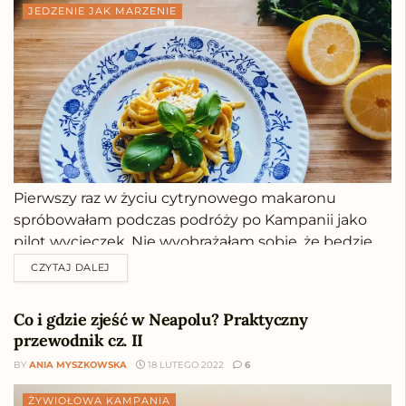
JEDZENIE JAK MARZENIE
Pierwszy raz w życiu cytrynowego makaronu
spróbowałam podczas podróży po Kampanii jako
pilot wycieczek. Nie wyobrażałam sobie, że będzie
tak rozkosznie smakował i jakże bardzo się myliłam.
CZYTAJ DALEJ
Długie makarony, jak spaghetti, linguine czy
tagliolini są absolutnie obłędne z kremowym sosem
Co i gdzie zjeść w Neapolu? Praktyczny
cytrynowym! Jeśli nigdy nie jadłeś...
przewodnik cz. II
BY
ANIA MYSZKOWSKA
18 LUTEGO 2022
6
ŻYWIOŁOWA KAMPANIA