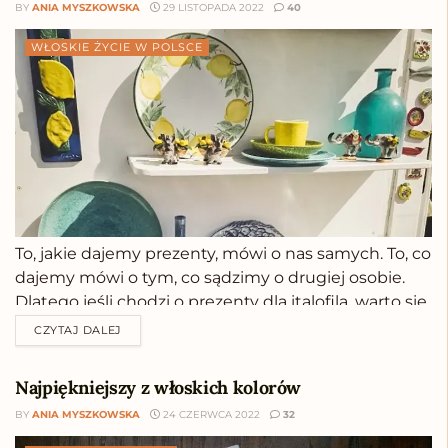
BY
ANIA MYSZKOWSKA
29 LISTOPADA 2022
40
WŁOSKIE ŻYCIE W POLSCE
To, jakie dajemy prezenty, mówi o nas samych. To, co
dajemy mówi o tym, co sądzimy o drugiej osobie.
Dlatego jeśli chodzi o prezenty dla italofila, warto się
dobrze zastanowić przed ich wyborem. Jestem
CZYTAJ DALEJ
pewna, że poniższa lista mocno ułatwi Ci podjęcie
decyzji. Jeśli chcemy...
Najpiękniejszy z włoskich kolorów
BY
ANIA MYSZKOWSKA
24 CZERWCA 2022
32