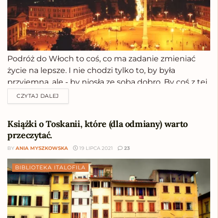
Podróż do Włoch to coś, co ma zadanie zmieniać
życie na lepsze. I nie chodzi tylko to, by była
przyjemna, ale - by niosła ze sobą dobro. By coś z tej
podróży - poza górą wyprodukowanych śmieci, po
CZYTAJ DALEJ
nas pozostało. Są tacy, co twierdzą, że...
Książki o Toskanii, które (dla odmiany) warto
przeczytać.
BY
ANIA MYSZKOWSKA
19 LIPCA 2021
23
BIBLIOTEKA ITALOFILA