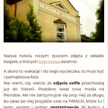
.
Nazwa hotelu niczym żywcem zdjęta z okładki
książek, o których
była mowa
ostatnio.
A skoro to wakacje i do tego wycieczka, to musi być
i pamiątkowa fota.
Nie wiem, czy wiecie, że
zdjęcia
selfie
przechodzą
już do historii. Podobno teraz trwa
moda na
friendsie
. A
le nie zatrzymujcie się przy niej za długo,
bo zaraz po niej przyjdzie czas na FAMILSI, które tu i
teraz, wszem i wobec,
opatentowuję
. W końcu z