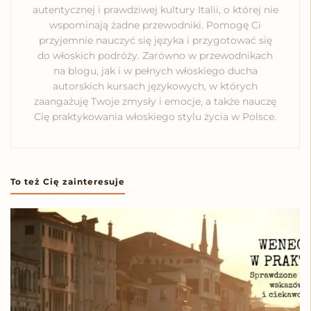
autentycznej i prawdziwej kultury Italii, o której nie
wspominają żadne przewodniki. Pomogę Ci
przyjemnie nauczyć się języka i przygotować się
do włoskich podróży. Zarówno w przewodnikach
na blogu, jak i w pełnych włoskiego ducha
autorskich kursach językowych, w których
zaangażuję Twoje zmysły i emocje, a także nauczę
Cię praktykowania włoskiego stylu życia w Polsce.
To też Cię zainteresuje