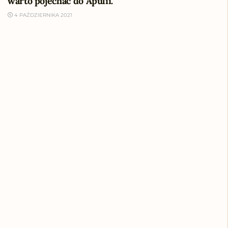
warto pojechać do Apulii.
4 PAŹDZIERNIKA 2021