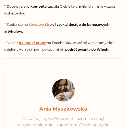
* Odezwij się w
komentarzu
, dla Ciebie to chwila, dla mnie ważna
wskazówka.
* Zapisz się na
Kawowe Listy
, i zyskaj dostęp do bonusowych
artykułów.
* Dołącz
do mojej grupy
na Facebooku, w której wspieramy się i
dzielimy konkretnymi poradami nt.
podróżowania do Włoch
.
Tags:
co zobaczyć w Poznaniu
Poznań
Włochy w moim 
Ania Myszkowska
Zakochaj się we Włoszech razem ze mną!
Nazywam się Ania i zapraszam Cię do odkrycia