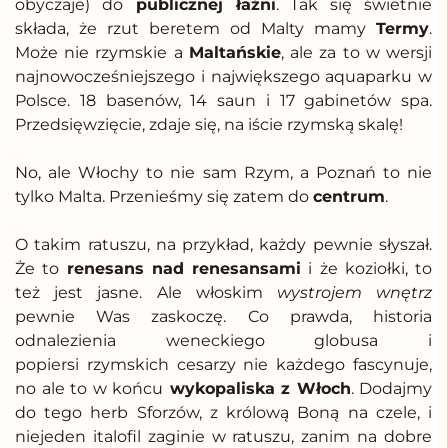
obyczaje) do
publicznej łaźni
. Tak się świetnie
składa, że rzut beretem od Malty mamy
Termy
.
Może nie rzymskie a
Maltańskie
, ale za to w wersji
najnowocześniejszego i największego aquaparku w
Polsce. 18 basenów, 14 saun i 17 gabinetów spa.
Przedsięwzięcie, zdaje się, na iście rzymską skalę!
.
No, ale Włochy to nie sam Rzym, a Poznań to nie
tylko Malta. Przenieśmy się zatem do
centrum
.
.
O takim ratuszu, na przykład, każdy pewnie słyszał.
Że to
renesans nad renesansami
i że koziołki, to
też jest jasne. Ale włoskim
wystrojem wnętrz
pewnie Was zaskoczę. Co prawda, historia
odnalezienia weneckiego globusa i
popiersi rzymskich cesarzy nie każdego fascynuje,
no ale to w końcu
wykopaliska z Włoch
. Dodajmy
do tego herb Sforzów, z królową Boną na czele, i
niejeden italofil zaginie w ratuszu, zanim na dobre