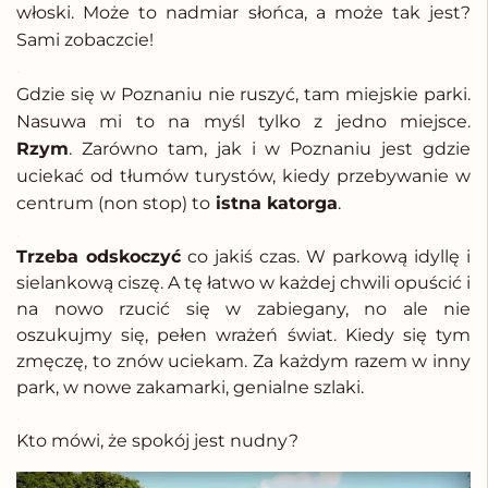
włoski.
Może to nadmiar słońca, a może tak jest?
Sami zobaczcie!
.
Gdzie się w Poznaniu nie ruszyć, tam miejskie parki.
Nasuwa mi to na myśl tylko z jedno miejsce.
Rzym
. Zarówno tam, jak i w Poznaniu jest gdzie
uciekać od tłumów turystów, kiedy przebywanie w
centrum (non stop) to
istna katorga
.
.
Trzeba odskoczyć
co jakiś czas. W parkową idyllę i
sielankową ciszę. A tę łatwo w każdej chwili opuścić i
na nowo rzucić się w zabiegany, no ale nie
oszukujmy się, pełen wrażeń świat. Kiedy się tym
zmęczę, to znów uciekam. Za każdym razem w inny
park, w nowe zakamarki, genialne szlaki.
.
Kto mówi, że spokój jest nudny?