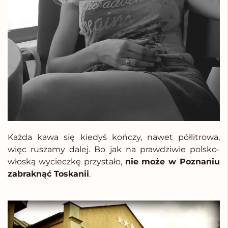
Każda kawa się kiedyś kończy, nawet półlitrowa,
więc ruszamy dalej. Bo jak na prawdziwie polsko-
włoską wycieczkę przystało,
nie może w Poznaniu
zabraknąć Toskanii
.
.