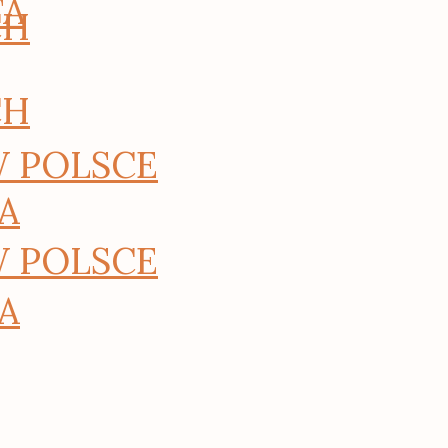
TA
CH
CH
W POLSCE
A
W POLSCE
A