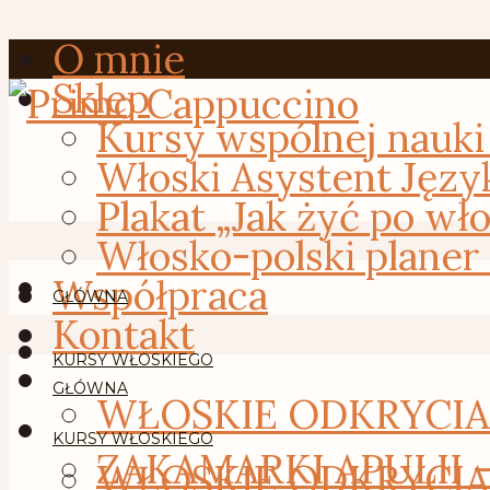
O mnie
Sklep
Kursy wspólnej nauki
Włoski Asystent Języ
Plakat „Jak żyć po wł
Włosko-polski planer
Współpraca
GŁÓWNA
Kontakt
KURSY WŁOSKIEGO
GŁÓWNA
WŁOSKIE ODKRYCIA –
KURSY WŁOSKIEGO
ZAKAMARKI APULII 
WŁOSKIE ODKRYCIA –