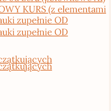
WY KURS (z elementami
uki zupełnie OD
uki zupełnie OD
czątkujących
czątkujących