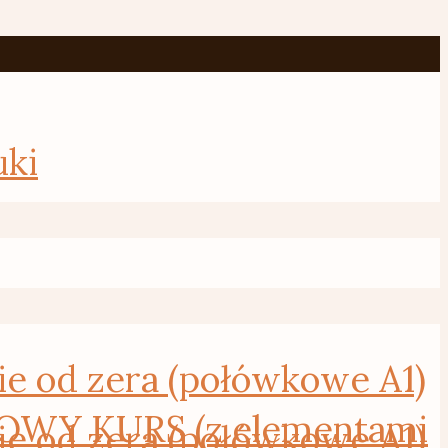
uki
od zera (połówkowe A1)
WY KURS (z elementami
od zera (połówkowe A1)