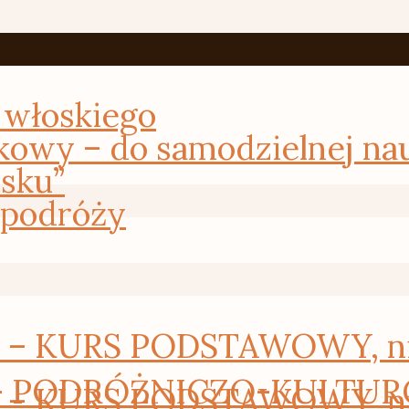
 włoskiego
kowy – do samodzielnej na
osku”
 podróży
 KURS PODSTAWOWY, nie 
– PODRÓŻNICZO-KULTURO
 KURS PODSTAWOWY, nie 