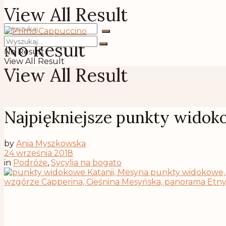
View All Result
No Result
No Result
View All Result
View All Result
Najpiękniejsze punkty widoko
by
Ania Myszkowska
24 września 2018
in
Podróże
,
Sycylia na bogato