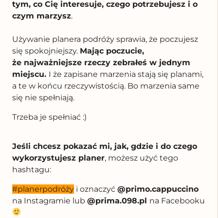
tym, co Cię interesuje, czego potrzebujesz i o
czym marzysz
.
Używanie planera podróży sprawia, że poczujesz
się spokojniejszy.
Mając poczucie,
że najważniejsze rzeczy zebrałeś w jednym
miejscu.
I że zapisane marzenia stają się planami,
a te w końcu rzeczywistością.
Bo marzenia same
się nie spełniają.
Trzeba je spełniać :)
Jeśli chcesz pokazać mi, jak, gdzie i do czego
wykorzystujesz planer
, możesz użyć tego
hashtagu:
#planerpodróży
i oznaczyć
@primo.cappuccino
na Instagramie lub
@prima.098.pl
na Facebooku