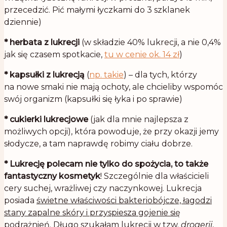
przecedzić. Pić małymi łyczkami do 3 szklanek
dziennie)
*
herbata z lukrecji
(w składzie 40% lukrecji, a nie 0,4%
jak się czasem spotkacie,
tu w cenie ok. 14 zł
)
*
kapsułki z lukrecją
(
np. takie
) – dla tych, którzy
na nowe smaki nie mają ochoty, ale chcieliby wspomóc
swój organizm (kapsułki się łyka i po sprawie)
*
cukierki lukrecjowe
(jak dla mnie najlepsza z
możliwych opcji), która powoduje, że przy okazji jemy
słodycze, a tam naprawdę robimy ciału dobrze.
*
Lukrecję polecam nie tylko do spożycia, to także
fantastyczny kosmetyk
! Szczególnie dla właścicieli
cery suchej, wrażliwej czy naczynkowej. Lukrecja
posiada
świetne właściwości bakteriobójcze, łagodzi
stany zapalne skóry i przyspiesza gojenie się
podrażnień
. Długo szukałam lukrecji w tzw.
drogerii
,