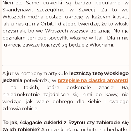
Niemiec. Same cukierki są bardzo popularne w
Skandynawii, szczególnie w Szwecji. Za to we
Włoszech można dostać lukrecję w każdym kiosku,
jak u nas gumy Orbit. I dlatego twierdzę, że to włoski
przysmak, bo we Włoszech wszyscy go znają. No i ja
poznałam ten cud-specyfik właśnie w Italii. Dla mnie
lukrecja zawsze kojarzyć się będzie z Włochami.
.
A już w następnym artykule
leczniczą tezę włoskiego
jedzenia
potwierdzę w
przepisie na ciastka amaretti
.
I to takich, które doskonale znacie! Ba,
niejednokrotnie zajadaliście się nimi do kawy, nie
wiedząc, jak wiele dobrego dla siebie i swojego
zdrowia robicie.
.
To jak, ściągacie cukierki z Rzymu czy zabieracie się
za ich robienie?
A może ktoś ma ochotę na herbatkę