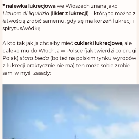
*
nalewka lukrecjowa
we Włoszech znana jako
Liquore di liquirizia
(
likier z lukrecji
) – którą to można z
łatwością zrobić samemu, gdy się ma korzeń lukrecji i
spirytus/wódkę.
.
A kto tak jak ja chciałby mieć
cukierki lukrecjowe
, ale
daleko mu do Włoch, a w Polsce (jak twierdzi co drugi
Polak)
stara bieda
(bo też na polskim rynku wyrobów
z lukrecji praktycznie nie ma) ten może sobie zrobić
sam, w myśl zasady:
.