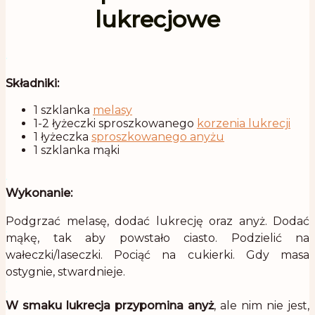
lukrecjowe
.
Składniki:
1 szklanka
melasy
1-2 łyżeczki sproszkowanego
korzenia lukrecji
1 łyżeczka
sproszkowanego anyżu
1 szklanka mąki
.
Wykonanie:
Podgrzać melasę, dodać lukrecję oraz anyż. Dodać
mąkę, tak aby powstało ciasto. Podzielić na
wałeczki/laseczki. Pociąć na cukierki. Gdy masa
ostygnie, stwardnieje.
.
W smaku lukrecja przypomina anyż
, ale nim nie jest,