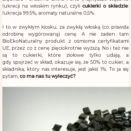
lukrecji na włoskim rynku), czyli
cukierki o składzie
:
lukrecja 99.5%, aromaty naturalne 0,5%.
.
I to w zwykłym kiosku, za zwykłą włoską (co prawda
odrobinę wygórowaną) cenę. A nie żaden tam
BioEkoNaturalny produkt z ośmioma certyfikatami
UE, przez co z cenę pięciokrotnie wyższą. No i też nie
są to cukierki, które ziołowe tylko udają, a
gdy spojrzeć w skład, okazuje się, że 50% to cukier, a
składnika, który nas interesuje, jest jakiś 1%. To ja się
pytam,
co ma nas tu wyleczyć?
.