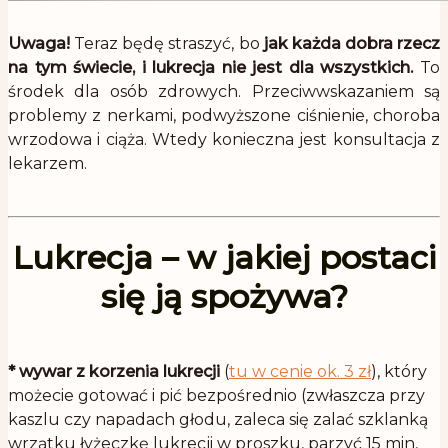
.
Uwaga!
Teraz będę straszyć, bo
jak każda dobra rzecz
na tym świecie, i lukrecja nie jest dla wszystkich.
To
środek dla osób zdrowych. Przeciwwskazaniem są
problemy z nerkami, podwyższone ciśnienie, choroba
wrzodowa i ciąża. Wtedy konieczna jest konsultacja z
lekarzem.
.
Lukrecja – w jakiej postaci
się ją spożywa?
.
*
wywar z korzenia lukrecji
(
tu w cenie ok. 3 zł
), który
możecie gotować i pić bezpośrednio (zwłaszcza przy
kaszlu czy napadach głodu, zaleca się zalać szklanką
wrzątku łyżeczkę lukrecji w proszku, parzyć 15 min,