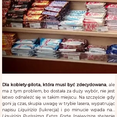
.
Dla kobiety-pilota, która musi być zdecydowana
, ale
ma z tym problem, bo dostała za duży wybór, nie jest
łatwo odnaleźć się w takim miejscu. Na szczęście gdy
goni ją czas, skupia uwagę w trybie lasera, wypatrując
napisu
Liquirizia
(lukrecja) i po minucie wpada na…
Liquirizia Purissima Extra Forte
(najwyższe stężenie