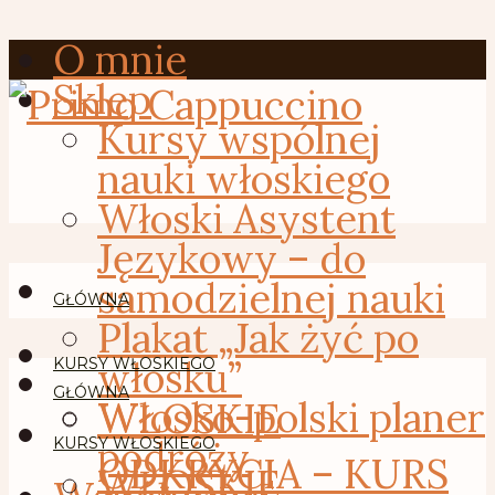
O mnie
Sklep
Kursy wspólnej
nauki włoskiego
Włoski Asystent
Językowy – do
samodzielnej nauki
GŁÓWNA
Plakat „Jak żyć po
włosku”
KURSY WŁOSKIEGO
GŁÓWNA
Włosko-polski planer
WŁOSKIE
podróży
KURSY WŁOSKIEGO
ODKRYCIA – KURS
WŁOSKIE