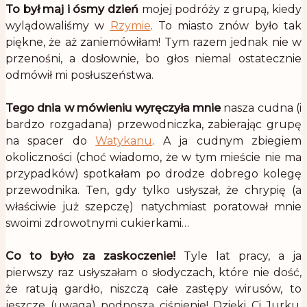
To był maj i ósmy dzień
mojej podróży z grupą, kiedy
wylądowaliśmy w
Rzymie
. To miasto znów było tak
piękne, że aż zaniemówiłam! Tym razem jednak nie w
przenośni, a dosłownie, bo głos niemal ostatecznie
odmówił mi posłuszeństwa.
.
Tego dnia w mówieniu wyręczyła mnie
nasza cudna (i
bardzo rozgadana) przewodniczka, zabierając grupę
na spacer do
Watykanu
. A ja cudnym zbiegiem
okoliczności (choć wiadomo, że w tym mieście nie ma
przypadków) spotkałam po drodze dobrego kolegę
przewodnika. Ten, gdy tylko usłyszał, że chrypię (a
właściwie już szepczę) natychmiast poratował mnie
swoimi zdrowotnymi cukierkami…
.
Co to było za zaskoczenie!
Tyle lat pracy, a ja
pierwszy raz usłyszałam o słodyczach, które nie dość,
że ratują gardło, niszczą całe zastępy wirusów, to
jeszcze (uwaga) podnoszą ciśnienie! Dzięki Ci Jurku,