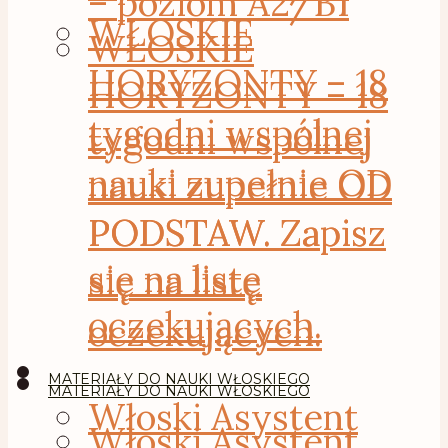
– poziom A2/B1
WŁOSKIE
WŁOSKIE
HORYZONTY – 18
HORYZONTY – 18
tygodni wspólnej
tygodni wspólnej
nauki zupełnie OD
nauki zupełnie OD
PODSTAW. Zapisz
PODSTAW. Zapisz
się na listę
się na listę
oczekujących.
oczekujących.
MATERIAŁY DO NAUKI WŁOSKIEGO
MATERIAŁY DO NAUKI WŁOSKIEGO
Włoski Asystent
Włoski Asystent