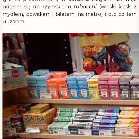
udałam się do rzymskiego
tabacchi
(włoski kiosk z
mydłem, powidłem i biletami na metro) i oto co tam
ujrzałam…
.