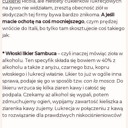
cukierki
Ricola, ale niestety cukierków lukrecjowych
na żywo nie widziałam, zresztą obecność ziół w
słodyczach tej firmy bywa bardzo znikoma.
A jeśli
macie ochotę na coś mocniejszego
, czym prędzej
wróćcie do Italii, bo tylko tam skosztujecie coś takiego
jak:
.
*
Włoski likier Sambuca
– czyli inaczej mówiąc zioła w
alkoholu. Ten specyfik składa się bowiem w 40% z
alkoholu a także z anyżu, czarnego bzu, kopru
włoskiego i lukrecji właśnie. Likier to już w ogóle inna
sprawa, podaje się go w sposób tzw.
con la mosca
. Do
likieru wrzuca się kilka ziaren kawy i całość się
podpala. Czekamy aż alkohol się wypali, potem
zdmuchujemy ogień, wypijamy zawartość kieliszka a
ziarenka kawy żujemy. Lukrecja w połączeniu z kawą
to rozwiązanie dla prawdziwych niskociśnieniowców!
.