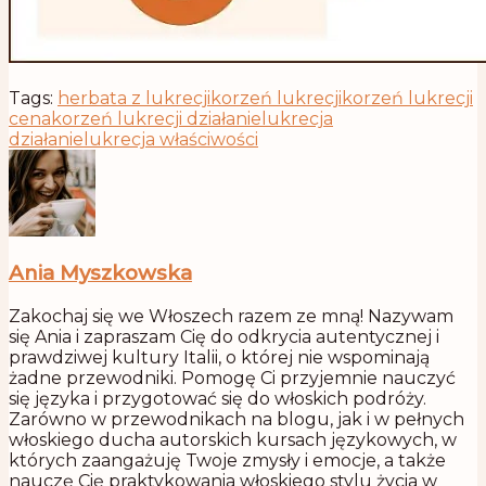
Tags:
herbata z lukrecji
korzeń lukrecji
korzeń lukrecji
cena
korzeń lukrecji działanie
lukrecja
działanie
lukrecja właściwości
Ania Myszkowska
Zakochaj się we Włoszech razem ze mną! Nazywam
się Ania i zapraszam Cię do odkrycia autentycznej i
prawdziwej kultury Italii, o której nie wspominają
żadne przewodniki. Pomogę Ci przyjemnie nauczyć
się języka i przygotować się do włoskich podróży.
Zarówno w przewodnikach na blogu, jak i w pełnych
włoskiego ducha autorskich kursach językowych, w
których zaangażuję Twoje zmysły i emocje, a także
nauczę Cię praktykowania włoskiego stylu życia w