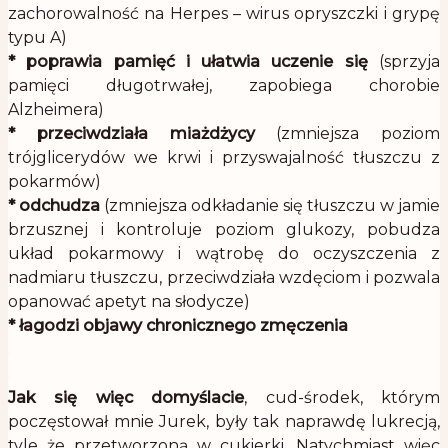
zachorowalność na Herpes – wirus opryszczki i grypę
typu A)
* poprawia pamięć i ułatwia uczenie się
(sprzyja
pamięci długotrwałej, zapobiega chorobie
Alzheimera)
*
przeciwdziała miażdżycy
(zmniejsza poziom
trójglicerydów we krwi i przyswajalność tłuszczu z
pokarmów)
*
odchudza
(zmniejsza odkładanie się tłuszczu w jamie
brzusznej i kontroluje poziom glukozy, pobudza
układ pokarmowy i wątrobę do oczyszczenia z
nadmiaru tłuszczu, przeciwdziała wzdęciom i pozwala
opanować apetyt na słodycze)
*
łagodzi objawy chronicznego zmęczenia
.
.
Jak się więc domyślacie
, cud-środek, którym
poczęstował mnie Jurek, były tak naprawdę lukrecją,
tyle że przetworzoną w cukierki. Natychmiast więc