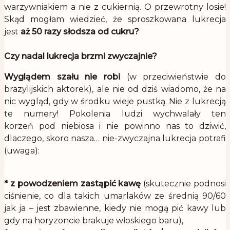
warzywniakiem a nie z cukiernią. O przewrotny losie!
Skąd mogłam wiedzieć, że sproszkowana lukrecja
jest
aż
50 razy słodsza od cukru?
.
Czy nadal lukrecja brzmi zwyczajnie?
Wyglądem szału nie robi
(w przeciwieństwie do
brazylijskich aktorek), ale nie od dziś wiadomo, że na
nic wygląd, gdy w środku wieje pustką. Nie z lukrecją
te numery! Pokolenia ludzi wychwalały ten
korzeń pod niebiosa i nie powinno nas to dziwić,
dlaczego, skoro nasza… nie-zwyczajna lukrecja potrafi
(uwaga):
.
* z powodzeniem zastąpić kawę
(skutecznie podnosi
ciśnienie, co dla takich umarlaków ze średnią 90/60
jak ja – jest zbawienne, kiedy nie mogą pić kawy lub
gdy na horyzoncie brakuje włoskiego baru),