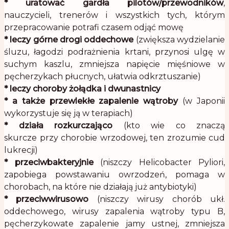
* uratować gardła
pilotów/przewodników
,
nauczycieli, trenerów i wszystkich tych, którym
przepracowanie potrafi czasem odjąć mowę
* leczy górne drogi oddechowe
(zwiększa wydzielanie
śluzu, łagodzi podrażnienia krtani, przynosi ulgę w
suchym kaszlu, zmniejsza napięcie mięśniowe w
pęcherzykach płucnych, ułatwia odkrztuszanie)
* leczy choroby żołądka i dwunastnicy
* a także przewlekłe zapalenie wątroby
(w Japonii
wykorzystuje się ją w terapiach)
* działa rozkurczająco
(kto wie co znaczą
skurcze przy chorobie wrzodowej, ten zrozumie cud
lukrecji)
* przeciwbakteryjnie
(niszczy Helicobacter Pyliori,
zapobiega powstawaniu owrzodzeń, pomaga w
chorobach, na które nie działają już antybiotyki)
* przeciwwirusowo
(niszczy wirusy chorób ukł.
oddechowego, wirusy zapalenia wątroby typu B,
pęcherzykowate zapalenie jamy ustnej, zmniejsza