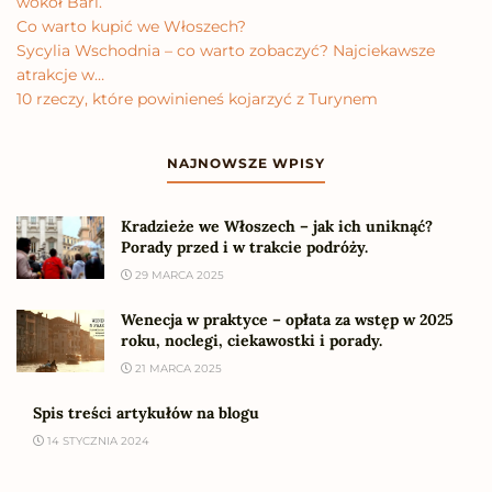
wokół Bari.
Co warto kupić we Włoszech?
Sycylia Wschodnia – co warto zobaczyć? Najciekawsze
atrakcje w…
10 rzeczy, które powinieneś kojarzyć z Turynem
NAJNOWSZE WPISY
Kradzieże we Włoszech – jak ich uniknąć?
Porady przed i w trakcie podróży.
29 MARCA 2025
Wenecja w praktyce – opłata za wstęp w 2025
roku, noclegi, ciekawostki i porady.
21 MARCA 2025
Spis treści artykułów na blogu
14 STYCZNIA 2024