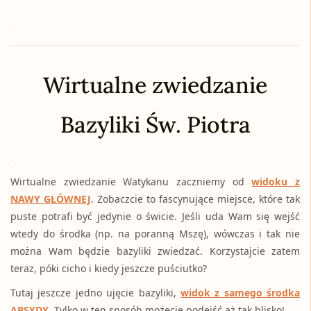
.
Wirtualne zwiedzanie
Bazyliki Św. Piotra
.
Wirtualne zwiedzanie Watykanu zaczniemy od
widoku z
NAWY GŁÓWNEJ
. Zobaczcie to fascynujące miejsce, które tak
puste potrafi być jedynie o świcie. Jeśli uda Wam się wejść
wtedy do środka (np. na poranną Mszę), wówczas i tak nie
można Wam będzie bazyliki zwiedzać. Korzystajcie zatem
teraz, póki cicho i kiedy jeszcze puściutko?
Tutaj jeszcze jedno ujęcie bazyliki,
widok z samego środka
ABSYDY
. Tylko w ten sposób możecie podejść aż tak blisko!