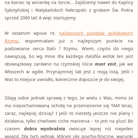
na koniec tę wisienkę na torcie… Zajdziemy nawet do Kaplicy
Sykstyńskiej i Watykańskich Nekropolii z grobem Św. Piotra
sprzed 2000 lat! A więc startujemy.
.
W ostatnim wpisie nt.
najlepszych punktów widokowych
Rzymu
, wspomniałam już o najlepszym punkcie na
podziwianie serca Italii ? Rzymu. Wiem, często do niego
nawiązuję, bo wg mnie dla każdego italofila widok ten jest
obowiązkowy zarówno na rzymskiej liście
must visit
, jak we
Włoszech w ogóle. Przynajmniej tak jest z moją listą. Jeśli i
Was to miejsce uwiodło, koniecznie dopiszcie je do swojej.
.
Zdaję sobie jednak sprawę z tego, że wielu z Was, mimo że
ma niepochamowaną ochotę na przeniesienie się TAM teraz,
zaraz, najlepiej dzisiaj? I jeśli to niestety jeszcze nie plany i
działania, tylko chwilowo ciche marzenia – to jest na plus! Bo
czasem
dobra wyobraźnia
owocuje lepiej niż niejeden
wyjazd. Dla tych jednak, którym siły psycho-fizyczne, warunki