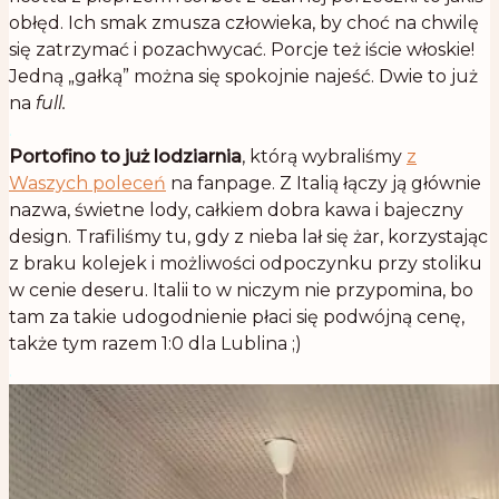
obłęd. Ich smak zmusza człowieka, by choć na chwilę
się zatrzymać i pozachwycać. Porcje też iście włoskie!
Jedną „gałką” można się spokojnie najeść. Dwie to już
na
full.
.
Portofino to już lodziarnia
, którą wybraliśmy
z
Waszych poleceń
na fanpage. Z Italią łączy ją głównie
nazwa, świetne lody, całkiem dobra kawa i bajeczny
design. Trafiliśmy tu, gdy z nieba lał się żar, korzystając
z braku kolejek i możliwości odpoczynku przy stoliku
w cenie deseru. Italii to w niczym nie przypomina, bo
tam za takie udogodnienie płaci się podwójną cenę,
także tym razem 1:0 dla Lublina ;)
.