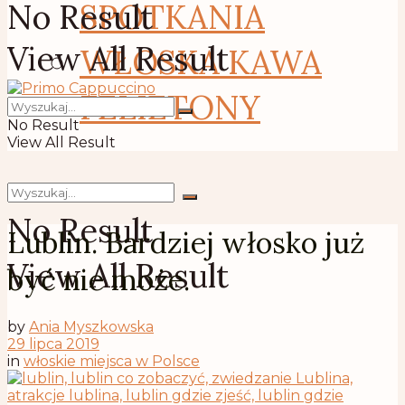
No Result
SPOTKANIA
View All Result
WŁOSKA KAWA
FELIETONY
No Result
View All Result
No Result
Lublin. Bardziej włosko już
View All Result
być nie może.
by
Ania Myszkowska
29 lipca 2019
in
włoskie miejsca w Polsce