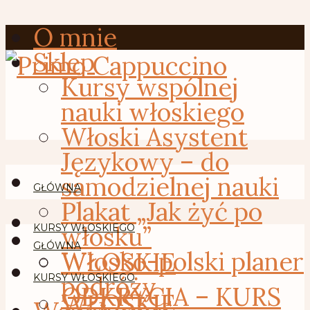
O mnie
Sklep
Kursy wspólnej
nauki włoskiego
Włoski Asystent
Językowy – do
samodzielnej nauki
GŁÓWNA
Plakat „Jak żyć po
włosku”
KURSY WŁOSKIEGO
GŁÓWNA
Włosko-polski planer
WŁOSKIE
podróży
KURSY WŁOSKIEGO
ODKRYCIA – KURS
WŁOSKIE