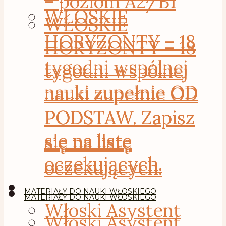
– poziom A2/B1
WŁOSKIE
WŁOSKIE
HORYZONTY – 18
HORYZONTY – 18
tygodni wspólnej
tygodni wspólnej
nauki zupełnie OD
nauki zupełnie OD
PODSTAW. Zapisz
PODSTAW. Zapisz
się na listę
się na listę
oczekujących.
oczekujących.
MATERIAŁY DO NAUKI WŁOSKIEGO
MATERIAŁY DO NAUKI WŁOSKIEGO
Włoski Asystent
Włoski Asystent