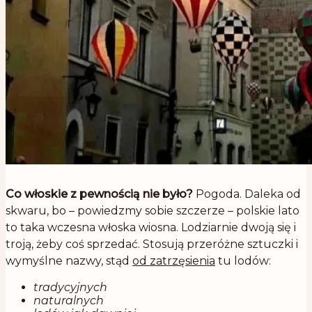
.
Co włoskie z pewnością nie było?
Pogoda. Daleka od
skwaru, bo – powiedzmy sobie szczerze – polskie lato
to taka wczesna włoska wiosna. Lodziarnie dwoją się i
troją, żeby coś sprzedać. Stosują przeróżne sztuczki i
wymyślne nazwy, stąd
od zatrzęsienia
tu lodów:
tradycyjnych
naturalnych