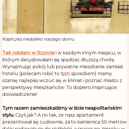
Kapliczka niedaleko naszego domu.
.
Tak robiłam w Rzymie
i w każdym innym miejscu, w
którym decydowałam się spędzać dłuższą chwilę.
Wynajmując pokój lub prywatne mieszkanie zamiast
hotelu (polecam robić to
tym
sposobem) mamy
szansę najlepiej wczuć się w klimat i poznać miasto z
perspektywy mieszkańców. To dopiero inspirujące
doświadczenie!
.
Tym razem zamieszkaliśmy w iście neapolitańskim
stylu.
Czyli jak? A no tak, że nasz apartament
prezentował się cudownie, za to kamienica 50 metrów
dalej nadawała się do rozbiórki, a spacer po zmroku w