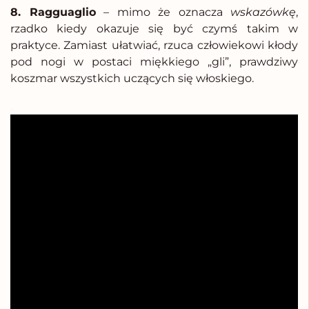
8. Ragguaglio
– mimo że oznacza
wskazówkę
,
rzadko kiedy okazuje się być czymś takim w
praktyce. Zamiast ułatwiać, rzuca człowiekowi kłody
pod nogi w postaci miękkiego „gli”, prawdziwy
koszmar wszystkich uczących się włoskiego.
.