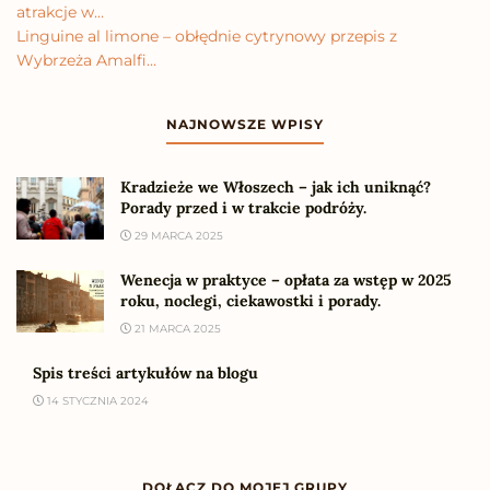
atrakcje w…
Linguine al limone – obłędnie cytrynowy przepis z
Wybrzeża Amalfi…
NAJNOWSZE WPISY
Kradzieże we Włoszech – jak ich uniknąć?
Porady przed i w trakcie podróży.
29 MARCA 2025
Wenecja w praktyce – opłata za wstęp w 2025
roku, noclegi, ciekawostki i porady.
21 MARCA 2025
Spis treści artykułów na blogu
14 STYCZNIA 2024
DOŁĄCZ DO MOJEJ GRUPY