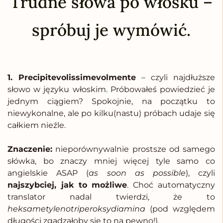
Trudne słowa po włosku –
spróbuj je wymówić.
.
1. Precipitevolissimevolmente
– czyli najdłuższe
słowo w języku włoskim. Próbowałeś powiedzieć je
jednym ciągiem? Spokojnie, na początku to
niewykonalne, ale po kilku(nastu) próbach udaje się
całkiem nieźle.
.
Znaczenie:
nieporównywalnie prostsze od samego
słówka, bo znaczy mniej więcej tyle samo co
angielskie ASAP (
as soon as possible
), czyli
najszybciej, jak to możliwe
. Choć automatyczny
translator nadal twierdzi, że to
heksametylenotriperoksydiamina
(pod względem
długości zgadzałoby się to na pewno!).