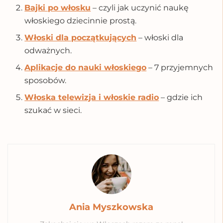
Bajki po włosku
– czyli jak uczynić naukę
włoskiego dziecinnie prostą.
Włoski dla początkujących
– włoski dla
odważnych.
Aplikacje do nauki włoskiego
– 7 przyjemnych
sposobów.
Włoska telewizja i włoskie radio
– gdzie ich
szukać w sieci.
Tags:
blogi język włoski
czy język włoski jest trudny
języ
Ania Myszkowska