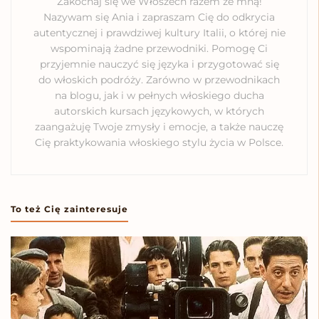
Zakochaj się we Włoszech razem ze mną!
Nazywam się Ania i zapraszam Cię do odkrycia
autentycznej i prawdziwej kultury Italii, o której nie
wspominają żadne przewodniki. Pomogę Ci
przyjemnie nauczyć się języka i przygotować się
do włoskich podróży. Zarówno w przewodnikach
na blogu, jak i w pełnych włoskiego ducha
autorskich kursach językowych, w których
zaangażuję Twoje zmysły i emocje, a także nauczę
Cię praktykowania włoskiego stylu życia w Polsce.
To też Cię zainteresuje