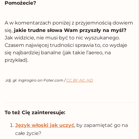
Pomożecie?
.
A w komentarzach poniżej z przyjemnością dowiem
się,
jakie trudne słowa Wam przyszły na myśl?
Jak widzicie, nie musi być to nic wyszukanego.
Czasem najwięcej trudności sprawia to, co wydaje
się najbardziej banalne (jak takie l’aereo, na
przykład).
.
.
zdj. gł. ingirogiro on Foter.com /
CC BY-NC-ND
.
To też Cię zainteresuje:
Język włoski jak uczyć
, by zapamiętać go na
całe życie?