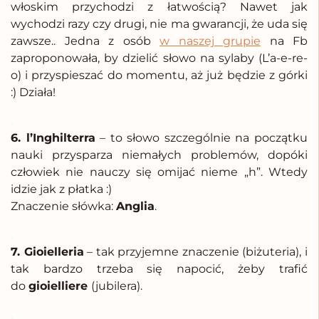
włoskim przychodzi z łatwością? Nawet jak
wychodzi razy czy drugi, nie ma gwarancji, że uda się
zawsze.. Jedna z osób
w naszej grupie
na Fb
zaproponowała, by dzielić słowo na sylaby (L’a-e-re-
o) i przyspieszać do momentu, aż już będzie z górki
:) Działa!
.
6. l’Inghilterra
– to słowo szczególnie na początku
nauki przysparza niemałych problemów, dopóki
człowiek nie nauczy się omijać nieme „h”. Wtedy
idzie jak z płatka :)
Znaczenie słówka:
Anglia
.
.
7. Gioielleria
– tak przyjemne znaczenie (biżuteria), i
tak bardzo trzeba się napocić, żeby trafić
do
gioielliere
(jubilera).
.