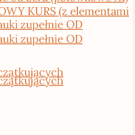
WY KURS (z elementami
uki zupełnie OD
uki zupełnie OD
czątkujących
czątkujących