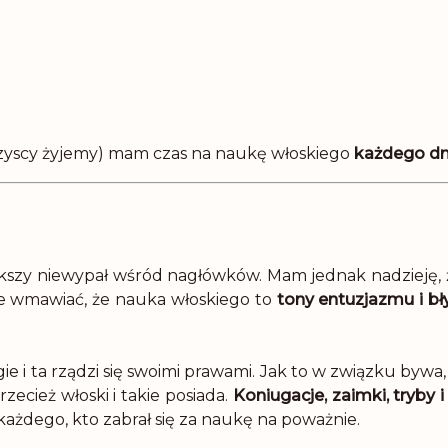
wszyscy żyjemy) mam czas na naukę włoskiego
każdego dn
kszy niewypał wśród nagłówków. Mam jednak nadzieję, że
bie wmawiać, że nauka włoskiego to
tony entuzjazmu i b
 i ta rządzi się swoimi prawami. Jak to w związku bywa, 
ecież włoski i takie posiada.
Koniugacje, zaimki, tryb
każdego, kto zabrał się za naukę na poważnie.