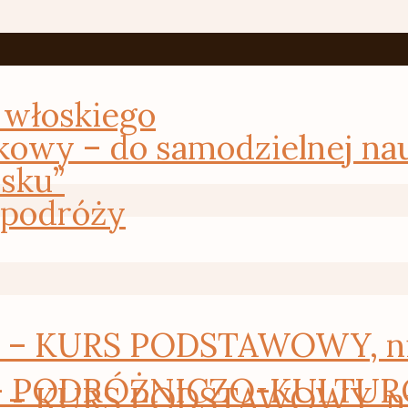
 włoskiego
kowy – do samodzielnej na
osku”
 podróży
 KURS PODSTAWOWY, nie 
– PODRÓŻNICZO-KULTURO
 KURS PODSTAWOWY, nie 