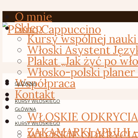
O mnie
Sklep
Kursy wspólnej nauki
Włoski Asystent Języ
Plakat „Jak żyć po wł
Włosko-polski planer
Współpraca
GŁÓWNA
Kontakt
KURSY WŁOSKIEGO
GŁÓWNA
WŁOSKIE ODKRYCIA –
KURSY WŁOSKIEGO
ZAKAMARKI APULII 
WŁOSKIE ODKRYCIA –