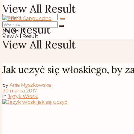
View All Result
No Result
No Result
View All Result
View All Result
Jak uczyć się włoskiego, by z
by
Ania Myszkowska
30 marca 2017
in
Język Włoski