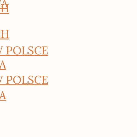
TA
CH
CH
W POLSCE
A
W POLSCE
A