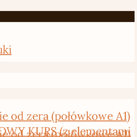
uki
od zera (połówkowe A1)
WY KURS (z elementami
od zera (połówkowe A1)