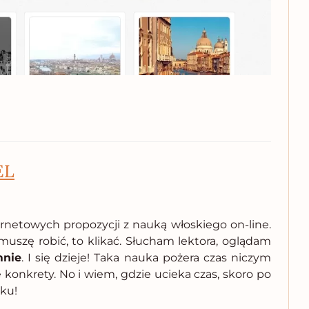
EL
ernetowych propozycji z nauką włoskiego on-line.
uszę robić, to klikać. Słucham lektora, oglądam
mnie
. I się dzieje! Taka nauka pożera czas niczym
konkrety. No i wiem, gdzie ucieka czas, skoro po
ku!