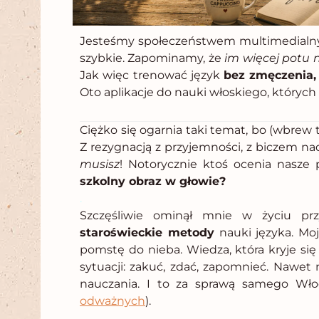
Jesteśmy społeczeństwem multimedialny
szybkie. Zapominamy, że
im więcej potu 
Jak więc trenować język
bez zmęczenia, 
Oto aplikacje do nauki włoskiego, których
Ciężko się ogarnia taki temat, bo (wbrew 
Z rezygnacją z przyjemności, z biczem n
musisz
! Notorycznie ktoś ocenia nasze 
szkolny obraz w głowie?
.
Szczęśliwie ominął mnie w życiu pr
staroświeckie metody
nauki języka. Mo
pomstę do nieba. Wiedza, która kryje si
sytuacji: zakuć, zdać, zapomnieć. Nawet
nauczania. I to za sprawą samego Wło
odważnych
).