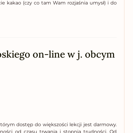
cie kakao (czy co tam Wam rozjaśnia umysł) i do
oskiego on-line w j. obcym
którym dostęp do większości lekcji jest darmowy.
ości od czasu trwania i stopnia trudności. Od