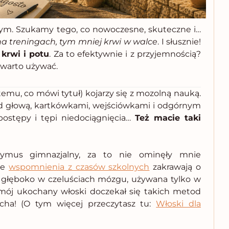
m. Szukamy tego, co nowoczesne, skuteczne i…
na treningach, tym mniej krwi w walce
. I słusznie!
krwi i potu
. Za to efektywnie i z przyjemnością?
 warto używać.
temu, co mówi tytuł) kojarzy się z mozolną nauką.
ad głową, kartkówkami, wejściówkami i odgórnym
postępy i tępi niedociągnięcia…
Też macie taki
zymus gimnazjalny, za to nie ominęły mnie
je
wspomnienia z czasów szkolnych
zakrawają o
ę głęboko w czeluściach mózgu, używana tylko w
 mój ukochany włoski doczekał się takich metod
cha! (O tym więcej przeczytasz tu:
Włoski dla