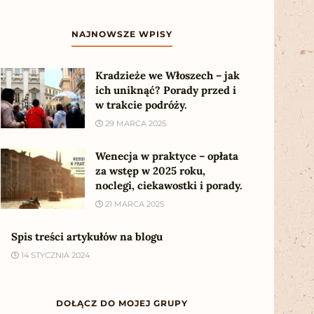
NAJNOWSZE WPISY
Kradzieże we Włoszech – jak
ich uniknąć? Porady przed i
w trakcie podróży.
29 MARCA 2025
Wenecja w praktyce – opłata
za wstęp w 2025 roku,
noclegi, ciekawostki i porady.
21 MARCA 2025
Spis treści artykułów na blogu
14 STYCZNIA 2024
DOŁĄCZ DO MOJEJ GRUPY