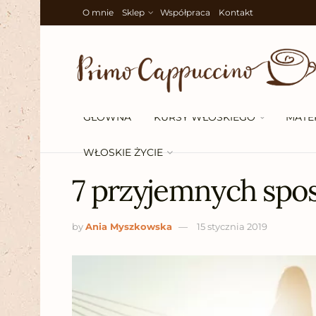
O mnie
Sklep
Współpraca
Kontakt
GŁÓWNA
KURSY WŁOSKIEGO
MATE
WŁOSKIE ŻYCIE
7 przyjemnych spo
by
Ania Myszkowska
15 stycznia 2019