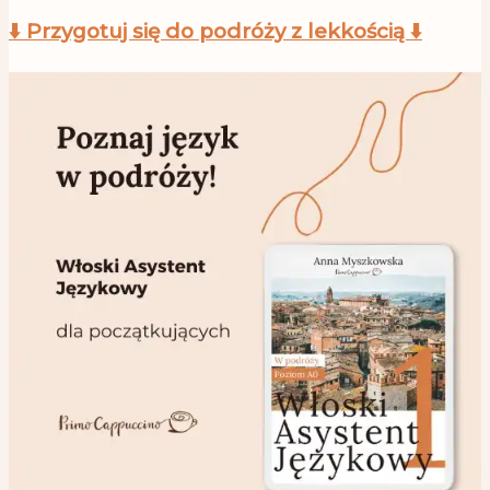
⬇️ Przygotuj się do podróży z lekkością ⬇️