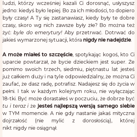
ludzi, którzy wcześniej kazali Ci dorosnąć, usłyszysz
jedno: kiedyś było lepiej. Bo za ich młodości, to dopiero
były czasy! A Ty się zastanawiasz, kiedy były te dobre
czasy, skoro wg nich zawsze były złe? Bo można też
żyć:
byle do emerytury!
Aby przetrwać. Dotrwać do
jakieś wymarzonej sytuacji, która
nigdy
nie nadejdzie
.
.
A może miałeś to szczęście
, spotykając kogoś, kto Ci
uparcie powtarzał, że bycie dzieckiem jest super. Że
pomimo swoich trzech, siedmiu, piętnastu lat jesteś
już całkiem duży i na tyle odpowiedzialny, że można Ci
zaufać, że dasz radę, potrafisz. Nadajesz się do życia w
pełni. I tak w każdym kolejnym roku, nie wyłączając
18-tki. Być może dorastałeś w poczuciu, że dobrze być
tu i teraz i
że
jesteś najlepszą wersją samego siebie
w TYM momencie. A nie gdy nastanie jakaś mityczna
dojrzałość (nie mylić z dorosłością), której
nikt nigdy nie osiągnął.
.