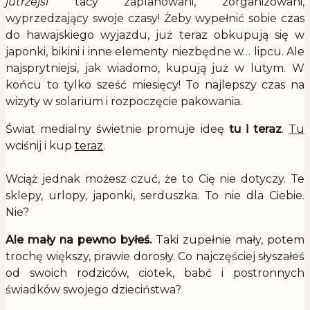
jutrzejsi
tacy zaplanowani, zorganizowani,
wyprzedzający swoje czasy! Żeby wypełnić sobie czas
do hawajskiego wyjazdu, już teraz obkupują się w
japonki, bikini i inne elementy niezbędne w… lipcu. Ale
najsprytniejsi, jak wiadomo, kupują już w lutym. W
końcu to tylko sześć miesięcy! To najlepszy czas na
wizyty w solarium i rozpoczęcie pakowania.
Świat medialny świetnie promuje ideę
tu i teraz
.
Tu
wciśnij i kup
teraz
.
.
Wciąż jednak możesz czuć, że to Cię nie dotyczy. Te
sklepy, urlopy, japonki, serduszka. To nie dla Ciebie.
Nie?
Ale mały na pewno byłeś.
Taki zupełnie mały, potem
trochę większy, prawie dorosły. Co najczęściej słyszałeś
od swoich rodziców, ciotek, babć i postronnych
świadków swojego dzieciństwa?
.