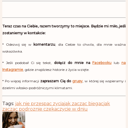
.
Teraz czas na Ciebie, razem tworzymy to miejsce. Będzie mi miło, jeśli
zostaniemy w kontakcie:
* Odezwij się w
komentarzu
, dla Ciebie to chwila, dla mnie ważna
wskazówka.
* Jeśli podobał Ci się tekst,
dołącz do mnie na
Facebooku
lub
na
Instagramie
, gdzie znajdziesz historie z życia wzięte.
* Po więcej informacji
zapraszam Cię do
grupy
, w której się wspieramy i
dzielimi włosko-podróżniczymi klimatami.
Tags:
jak nie przespac zycia
jak zaczac biegac
jak
zaczac podroz
nie czekac
zycie w dniu