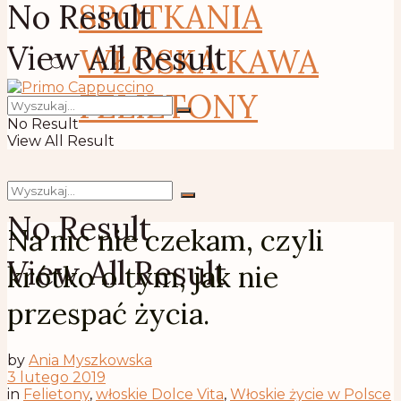
No Result
SPOTKANIA
View All Result
WŁOSKA KAWA
FELIETONY
No Result
View All Result
No Result
Na nic nie czekam, czyli
View All Result
krótko o tym, jak nie
przespać życia.
by
Ania Myszkowska
3 lutego 2019
in
Felietony
,
włoskie Dolce Vita
,
Włoskie życie w Polsce