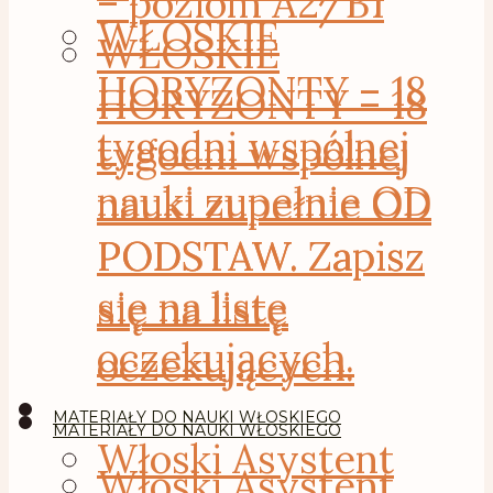
– poziom A2/B1
WŁOSKIE
WŁOSKIE
HORYZONTY – 18
HORYZONTY – 18
tygodni wspólnej
tygodni wspólnej
nauki zupełnie OD
nauki zupełnie OD
PODSTAW. Zapisz
PODSTAW. Zapisz
się na listę
się na listę
oczekujących.
oczekujących.
MATERIAŁY DO NAUKI WŁOSKIEGO
MATERIAŁY DO NAUKI WŁOSKIEGO
Włoski Asystent
Włoski Asystent