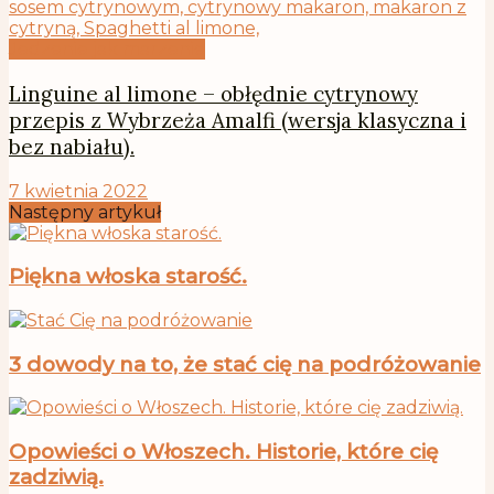
Jedzenie jak marzenie
Linguine al limone – obłędnie cytrynowy
przepis z Wybrzeża Amalfi (wersja klasyczna i
bez nabiału).
7 kwietnia 2022
Następny artykuł
Piękna włoska starość.
3 dowody na to, że stać cię na podróżowanie
Opowieści o Włoszech. Historie, które cię
zadziwią.