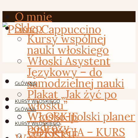
O mnie
Sklep
Kursy wspólnej
nauki włoskiego
Włoski Asystent
Językowy – do
samodzielnej nauki
GŁÓWNA
Plakat „Jak żyć po
włosku”
KURSY WŁOSKIEGO
GŁÓWNA
Włosko-polski planer
WŁOSKIE
podróży
KURSY WŁOSKIEGO
ODKRYCIA – KURS
WŁOSKIE