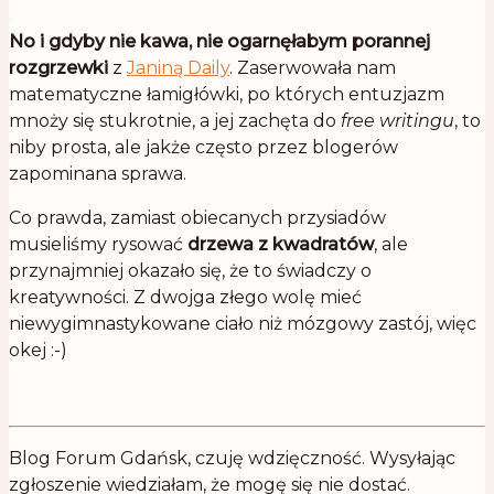
.
No i gdyby nie kawa, nie ogarnęłabym porannej
rozgrzewki
z
Janiną Daily
. Zaserwowała nam
matematyczne łamigłówki, po których entuzjazm
mnoży się stukrotnie, a jej zachęta do
free writingu
, to
niby prosta, ale jakże często przez blogerów
zapominana sprawa.
Co prawda, zamiast obiecanych przysiadów
musieliśmy rysować
drzewa z kwadratów
, ale
przynajmniej okazało się, że to świadczy o
kreatywności. Z dwojga złego wolę mieć
niewygimnastykowane ciało niż mózgowy zastój, więc
okej :-)
Blog Forum Gdańsk, czuję wdzięczność. Wysyłając
zgłoszenie wiedziałam, że mogę się nie dostać.