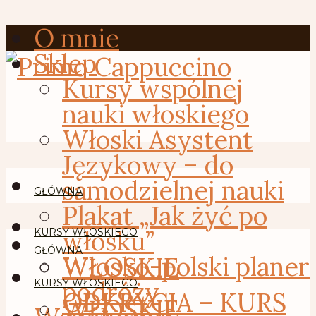
O mnie
Sklep
Kursy wspólnej
nauki włoskiego
Włoski Asystent
Językowy – do
samodzielnej nauki
GŁÓWNA
Plakat „Jak żyć po
włosku”
KURSY WŁOSKIEGO
GŁÓWNA
Włosko-polski planer
WŁOSKIE
podróży
KURSY WŁOSKIEGO
ODKRYCIA – KURS
WŁOSKIE