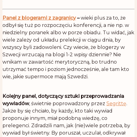
.
Panel z blogerami z zagranicy
–
wieki plus za to, że
odbył się tuż po rozpoczęciu konferencji, a nie np. w
niedzielny poranek albo w porze obiadu. Tu widać, jak
wiele zależy od układu prelekcji w ciągu dnia, by
wszyscy byli zadowoleni. Czy wiecie, że blogerzy w
Szwecji wrzucają na blogi 1-2 wpisy dziennie? Nie
wnikam w zawartość merytoryczną, bo trudno
utrzymać tempo i poziom jednocześnie, ale tam kto
wie, jakie supermoce mają Szwedzi.
.
Kolejny panel, dotyczący sztuki przeprowadzania
wywiadów
, świetnie poprowadzony przez
Segrittę
.
Jakże by się chciało, by każdy, kto taki wywiad
proponuje innym, miał podobną wiedzę, co
prelegenci. Zdradzili nam, jak (nie)wiele potrzeba, by
wywiad był świetny. By poruszał, uczulał, odkrywał