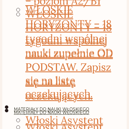
– poziom A2/B1
WŁOSKIE
WŁOSKIE
HORYZONTY – 18
HORYZONTY – 18
tygodni wspólnej
tygodni wspólnej
nauki zupełnie OD
nauki zupełnie OD
PODSTAW. Zapisz
PODSTAW. Zapisz
się na listę
się na listę
oczekujących.
oczekujących.
MATERIAŁY DO NAUKI WŁOSKIEGO
MATERIAŁY DO NAUKI WŁOSKIEGO
Włoski Asystent
Włoski Asystent