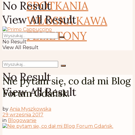
No Result
SPOTKANIA
View All Result
WŁOSKA KAWA
FELIETONY
No Result
View All Result
No Result
Nie pytam się, co dał mi Blog
View All Result
Forum Gdańsk.
by
Ania Myszkowska
29 września 2017
in
Blogowanie