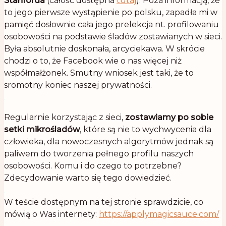
Stanforda
(całość dostępna
tutaj
). Poza informacją, że
to jego pierwsze wystąpienie po polsku, zapadła mi w
pamięć dosłownie cała jego prelekcja nt. profilowaniu
osobowości na podstawie śladów zostawianych w sieci.
Była absolutnie doskonała, arcyciekawa. W skrócie
chodzi o to, że Facebook wie o nas więcej niż
współmałżonek. Smutny wniosek jest taki, że to
sromotny koniec naszej prywatności.
.
Regularnie korzystając z sieci,
zostawiamy po sobie
setki mikrośladów
, które są nie to wychwycenia dla
człowieka, dla nowoczesnych algorytmów jednak są
paliwem do tworzenia pełnego profilu naszych
osobowości. Komu i do czego to potrzebne?
Zdecydowanie warto się tego dowiedzieć.
.
W teście dostępnym na tej stronie sprawdzicie, co
mówią o Was internety:
https://applymagicsauce.com/