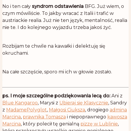
No i ten cały
syndrom odstawienia
BFG. Już wiem, o
czym mówiliście. To jakby wracać z Italii i trafić w
austriackie realia. Już nie ten język, mentalność, realia
nie te. I do kolejnego wyjazdu trzeba jakoś żyć.
.
Rozbijam te chwile na kawałki i delektuję się
okruchami.
.
Na całe szczęście, sporo mi ich w głowie zostało.
.
ps. I moje szczególne podziękowania lecą do:
Ani z
Blue Kangaroo
, Marysi z
Ubieraj się Klasycznie
, Sandry
z
MadamePolyglot
,
Małgosi Ciuksza
, drogiego
admina
Marcina
,
prawnika Tomasza
i niepoprawnego
kawosza
Marcina
, który polecił tę genialną
pizzę w Lublinie
,
która przekroczyła wszelkie granice genialnego