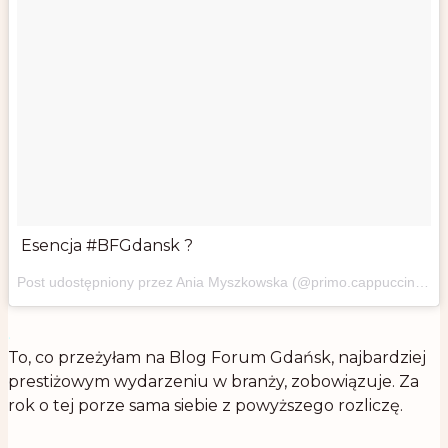
Esencja #BFGdansk ?
Post udostępniony przez Ania Myszkowska (@primo.cappuccino)
24
.
To, co przeżyłam na Blog Forum Gdańsk, najbardziej
prestiżowym wydarzeniu w branży, zobowiązuje. Za
rok o tej porze sama siebie z powyższego rozliczę.
.