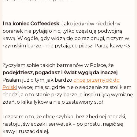
.
I na koniec Coffeedesk.
Jako jedyni w niedzielny
poranek nie pytają o nic, tylko częstują podwójną
kawą. W ogóle, gdy widzą cię po raz drugi, niczym w
rzymskim barze – nie pytają, co pijesz. Parzą kawę <3
.
Życzyłam sobie takich barmanów w Polsce, że
podejdziesz, pogadasz i świat wygląda inaczej
.
Pisałam już o tym, jak bardzo
chcę przemycić do
Polski
więcej miejsc, gdzie nie o siedzenie za stolikiem
chodzi, a o to stanie przy barze, o inspirującą wymianę
zdań, o kilka łyków a nie o zastawiony stół.
.
I czasem o to, że chcę szybko, bez zbędnej otoczki,
nastoju, świeczek i serwetek – po prostu, napić się
kawy i ruszać dalej.