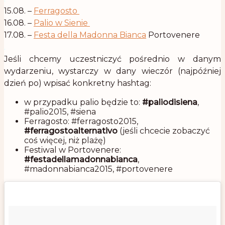
15.08. –
Ferragosto
16.08. –
Palio w Sienie
17.08. –
Festa della Madonna Bianca
Portovenere
.
Jeśli chcemy uczestniczyć pośrednio w danym
wydarzeniu, wystarczy w dany wieczór (najpóźniej
dzień po) wpisać konkretny hashtag:
w przypadku palio będzie to:
#paliodisiena
,
#palio2015, #siena
Ferragosto: #ferragosto2015,
#ferragostoalternativo
(jeśli chcecie zobaczyć
coś więcej, niż plażę)
Festiwal w Portovenere:
#festadellamadonnabianca
,
#madonnabianca2015, #portovenere