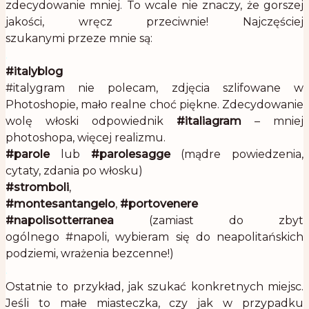
zdecydowanie mniej. To wcale nie znaczy, że gorszej
jakości, wręcz przeciwnie! Najczęściej
szukanymi przeze mnie są:
.
#italyblog
#italygram nie polecam, zdjęcia szlifowane w
Photoshopie, mało realne choć piękne. Zdecydowanie
wolę włoski odpowiednik
#italiagram
– mniej
photoshopa, więcej realizmu.
#parole
lub
#parolesagge
(mądre powiedzenia,
cytaty, zdania po włosku)
#stromboli
,
#montesantangelo
,
#portovenere
#napolisotterranea
(zamiast do zbyt
ogólnego #napoli, wybieram się do neapolitańskich
podziemi, wrażenia bezcenne!)
.
Ostatnie to przykład, jak szukać konkretnych miejsc.
Jeśli to małe miasteczka, czy jak w przypadku