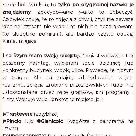
Stromboli, wulkan, to
tylko po oryginalnej nazwie je
znajdziemy
. Zdecydowanie warto to zobaczyć!
Człowiek czuje, że to zdjęcia z chwili, czyli nie zawsze
idealne, czasem nie widać na nich nic poza głowami
(te skrzętnie pomijam), ale bardzo często oddają
klimat miejsca.
.
I na Rzym mam swoją receptę.
Zamiast wpisywać tak
obszerny hashtag, wybieram sobie dzielnicę lub
konkretny budynek, widok, ulicę. Powiecie, że niczym
w Guglu. Ale tu znajdę zdecydowanie więcej
realizmu, zdjęcia zrobione przez zwykłych ludzi, nie
udoskonalane przez ręce grafików, ich programy i
filtry. Wpisuję więc konkretne miejsca, jak:
.
#Trastevere
(Zatybrze)
#Pincio
lub
#Gianicolo
(wzgórza z panoramą na
Rzym)
#cupolasanpietro
(kopuła Bazyliki Św. Piotra)