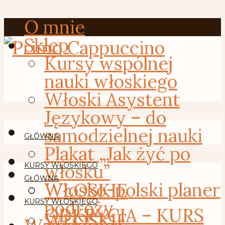
O mnie
Sklep
Kursy wspólnej
nauki włoskiego
Włoski Asystent
Językowy – do
samodzielnej nauki
GŁÓWNA
Plakat „Jak żyć po
włosku”
KURSY WŁOSKIEGO
GŁÓWNA
Włosko-polski planer
WŁOSKIE
podróży
KURSY WŁOSKIEGO
ODKRYCIA – KURS
WŁOSKIE