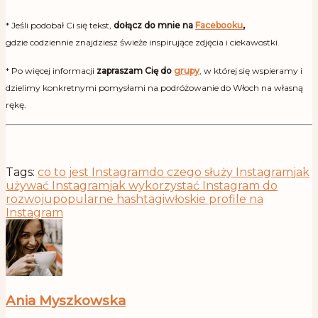
* Jeśli podobał Ci się tekst,
dołącz do mnie na
Facebooku
,
gdzie
codziennie znajdziesz świeże inspirujące zdjęcia i ciekawostki.
* Po więcej informacji
zapraszam Cię do
grupy
, w której się wspieramy i
dzielimy konkretnymi pomysłami na podróżowanie do Włoch na własną
rękę.
Tags:
co to jest Instagram
do czego służy Instagram
jak
używać Instagram
jak wykorzystać Instagram do
rozwoju
popularne hashtagi
włoskie profile na
Instagram
Ania Myszkowska