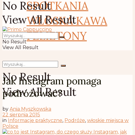
No Result
SPOTKANIA
View All Result
WŁOSKA KAWA
FELIETONY
No Result
View All Result
No Result
Jak Instagram pomaga
View All Result
podróżować?
by
Ania Myszkowska
22 sierpnia 2015
in
Informacje praktyczne
,
Podróże
,
włoskie miejsca w
Polsce