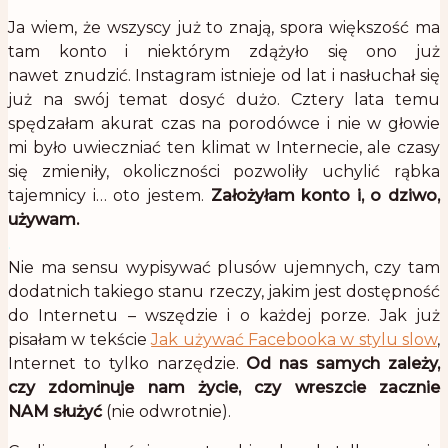
Ja wiem, że wszyscy już to znają, spora większość ma
tam konto i niektórym zdążyło się ono już
nawet znudzić. Instagram istnieje od lat i nasłuchał się
już na swój temat dosyć dużo. Cztery lata temu
spędzałam akurat czas na porodówce i nie w głowie
mi było uwieczniać ten klimat w Internecie, ale czasy
się zmieniły, okoliczności pozwoliły uchylić rąbka
tajemnicy i… oto jestem.
Założyłam konto i, o dziwo,
używam.
.
Nie ma sensu wypisywać plusów ujemnych, czy tam
dodatnich takiego stanu rzeczy, jakim jest dostępność
do Internetu – wszędzie i o każdej porze. Jak już
pisałam w tekście
Jak używać Facebooka w stylu slow
,
Internet to tylko narzędzie.
Od nas samych zależy,
czy zdominuje nam życie, czy wreszcie zacznie
NAM służyć
(nie odwrotnie).