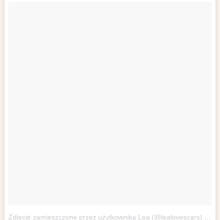
Zdjęcie zamieszczone przez użytkownika Lea (@lealovescars)
20 S