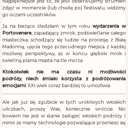
Najpiękniejsze jest to, że jeśli obserwujemy strumień
zdjęć w momencie (lub chwilę po) festiwalu, widzimy
go oczami uczestników.
Ja na bieżąco śledziłam w tym roku
wydarzenia w
Portovenere
, zapadający zmrok, podświetlanie całego
miasteczka, schodzący się ludzie na procesję z Białą
Madonną, ujęcia tego przecudnego miejsca z każdej
możliwej perspektywy, aż w końcu głęboki mrok i
świetlną plama miasta na tle morza.
Ktokolwiek nie ma czasu ni możliwości
podróży, niech śmiało korzysta z
podróżowania
emocjami
. XXI wiek coraz bardziej to umożliwia.
Ale jak już się zgubicie w tych urokliwych włoskich
uliczkach, proszę Was, koniecznie wróćcie. Nic
bowiem nie jest w stanie zastąpić włoskich podróży. I
mimo że mamy technologie pozwalające przenieść się