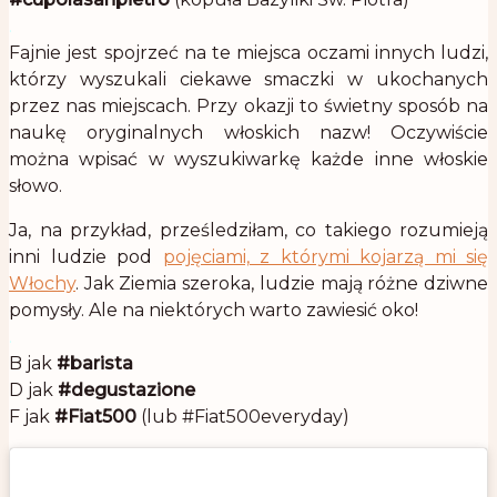
.
Fajnie jest spojrzeć na te miejsca oczami innych ludzi,
którzy wyszukali ciekawe smaczki w ukochanych
przez nas miejscach. Przy okazji to świetny sposób na
naukę oryginalnych włoskich nazw! Oczywiście
można wpisać w wyszukiwarkę każde inne włoskie
słowo.
Ja, na przykład, prześledziłam, co takiego rozumieją
inni ludzie pod
pojęciami, z którymi kojarzą mi się
Włochy
. Jak Ziemia szeroka, ludzie mają różne dziwne
pomysły. Ale na niektórych warto zawiesić oko!
.
B jak
#barista
D jak
#degustazione
F jak
#Fiat500
(lub #Fiat500everyday)