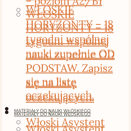
– poziom A2/B1
WŁOSKIE
WŁOSKIE
HORYZONTY – 18
HORYZONTY – 18
tygodni wspólnej
tygodni wspólnej
nauki zupełnie OD
nauki zupełnie OD
PODSTAW. Zapisz
PODSTAW. Zapisz
się na listę
się na listę
oczekujących.
oczekujących.
MATERIAŁY DO NAUKI WŁOSKIEGO
MATERIAŁY DO NAUKI WŁOSKIEGO
Włoski Asystent
Włoski Asystent