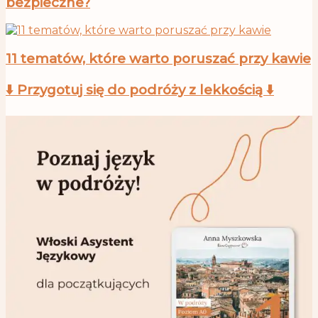
bezpieczne?
11 tematów, które warto poruszać przy kawie
⬇️ Przygotuj się do podróży z lekkością ⬇️